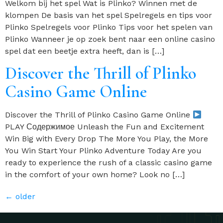
Welkom bij het spel Wat is Plinko? Winnen met de
klompen De basis van het spel Spelregels en tips voor
Plinko Spelregels voor Plinko Tips voor het spelen van
Plinko Wanneer je op zoek bent naar een online casino
spel dat een beetje extra heeft, dan is […]
Discover the Thrill of Plinko
Casino Game Online
Discover the Thrill of Plinko Casino Game Online
PLAY Содержимое Unleash the Fun and Excitement
Win Big with Every Drop The More You Play, the More
You Win Start Your Plinko Adventure Today Are you
ready to experience the rush of a classic casino game
in the comfort of your own home? Look no […]
←
older