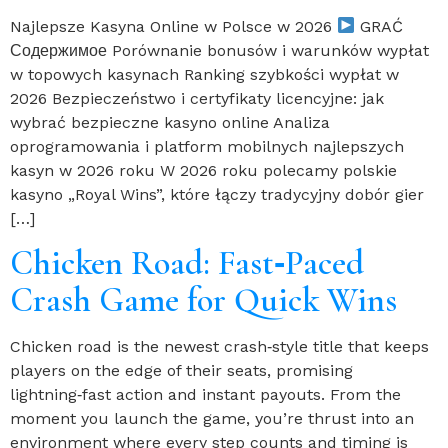
Najlepsze Kasyna Online w Polsce w 2026
GRAĆ
Содержимое Porównanie bonusów i warunków wypłat
w topowych kasynach Ranking szybkości wypłat w
2026 Bezpieczeństwo i certyfikaty licencyjne: jak
wybrać bezpieczne kasyno online Analiza
oprogramowania i platform mobilnych najlepszych
kasyn w 2026 roku W 2026 roku polecamy polskie
kasyno „Royal Wins”, które łączy tradycyjny dobór gier
[…]
Chicken Road: Fast‑Paced
Crash Game for Quick Wins
Chicken road is the newest crash‑style title that keeps
players on the edge of their seats, promising
lightning‑fast action and instant payouts. From the
moment you launch the game, you’re thrust into an
environment where every step counts and timing is