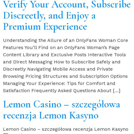
Verify Your Account, Subscribe
Discreetly, and Enjoy a
Premium Experience
Understanding the Allure of an OnlyFans Woman Core
Features You’ll Find on an OnlyFans Woman’s Page
Content Library and Exclusive Posts Interactive Tools
and Direct Messaging How to Subscribe Safely and
Discreetly Navigating Mobile Access and Private
Browsing Pricing Structures and Subscription Options
Managing Your Experience: Tips for Comfort and
Satisfaction Frequently Asked Questions About […]
Lemon Casino – szczegółowa
recenzja Lemon Kasyno
Lemon Casino – szczegółowa recenzja Lemon Kasyno