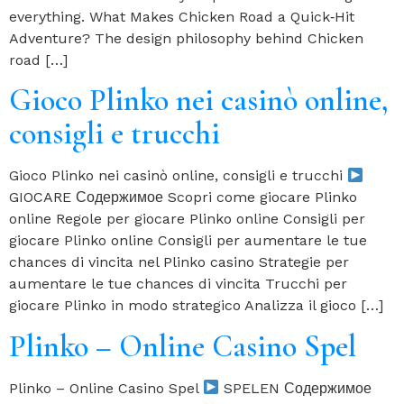
everything. What Makes Chicken Road a Quick‑Hit
Adventure? The design philosophy behind Chicken
road […]
Gioco Plinko nei casinò online,
consigli e trucchi
Gioco Plinko nei casinò online, consigli e trucchi
GIOCARE Содержимое Scopri come giocare Plinko
online Regole per giocare Plinko online Consigli per
giocare Plinko online Consigli per aumentare le tue
chances di vincita nel Plinko casino Strategie per
aumentare le tue chances di vincita Trucchi per
giocare Plinko in modo strategico Analizza il gioco […]
Plinko – Online Casino Spel
Plinko – Online Casino Spel
SPELEN Содержимое