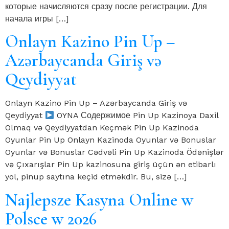
которые начисляются сразу после регистрации. Для
начала игры […]
Onlayn Kazino Pin Up –
Azərbaycanda Giriş və
Qeydiyyat
Onlayn Kazino Pin Up – Azərbaycanda Giriş və
Qeydiyyat
OYNA Содержимое Pin Up Kazinoya Daxil
Olmaq və Qeydiyyatdan Keçmək Pin Up Kazinoda
Oyunlar Pin Up Onlayn Kazinoda Oyunlar və Bonuslar
Oyunlar və Bonuslar Cədvəli Pin Up Kazinoda Ödənişlər
və Çıxarışlar Pin Up kazinosuna giriş üçün ən etibarlı
yol, pinup saytına keçid etməkdir. Bu, sizə […]
Najlepsze Kasyna Online w
Polsce w 2026