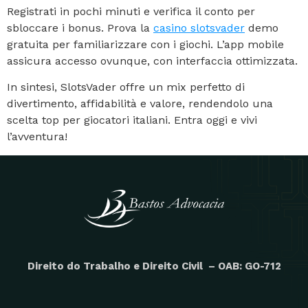
Registrati in pochi minuti e verifica il conto per
sbloccare i bonus. Prova la
casino slotsvader
demo
gratuita per familiarizzare con i giochi. L’app mobile
assicura accesso ovunque, con interfaccia ottimizzata.
In sintesi, SlotsVader offre un mix perfetto di
divertimento, affidabilità e valore, rendendolo una
scelta top per giocatori italiani. Entra oggi e vivi
l’avventura!
Direito do Trabalho e Direito Civil – OAB: GO-712