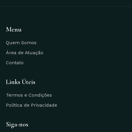
Menu
Quem Somos
Área de Atuação
Contato
Links Úteis
Termos e Condições
Politica de Privacidade
Siga-nos