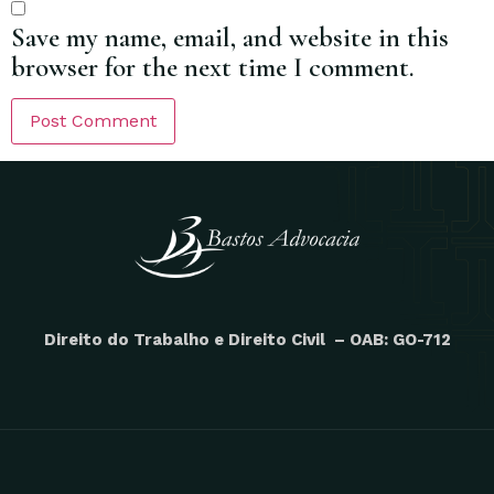
Save my name, email, and website in this
browser for the next time I comment.
Direito do Trabalho e Direito Civil – OAB: GO-712