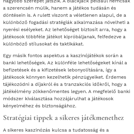
nagyobb szerepet játszik. A blackjack például nemcsak
a szerencsén múlik, hanem a játékos tudásán és
döntésein is. A rulett viszont a véletlenen alapul, de a
különböző fogadási stratégiák alkalmazása növelheti a
nyerési esélyeket. Az lehetőséget biztosít arra, hogy a
játékosok többféle játékot kipróbáljanak, felfedezve a
különböző stílusokat és taktikákat.
Egy másik fontos aspektus a kaszinójátékok során a
banki lehetőségek. Az különféle lehetőségeket kínál a
befizetések és a kifizetések lebonyolítására, így a
játékosok könnyen kezelhetik pénzügyeiket. Érdemes
tájékozódni a díjakról és a tranzakciós időkről, hogy a
játékélmény zökkenőmentes legyen. A megfelelő banki
módszer kiválasztása hozzájárulhat a játékosok
kényelméhez és biztonságához.
Stratégiai tippek a sikeres játékmenethez
A sikeres kaszinózás kulcsa a tudatosság és a