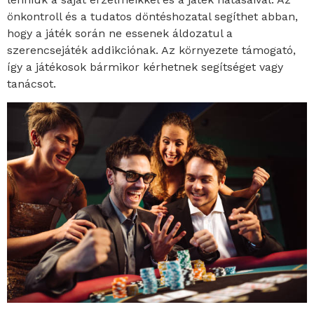
önkontroll és a tudatos döntéshozatal segíthet abban,
hogy a játék során ne essenek áldozatul a
szerencsejáték addikciónak. Az környezete támogató,
így a játékosok bármikor kérhetnek segítséget vagy
tanácsot.