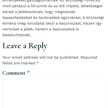
élményekkel gazdagodhatnak. Az közösségi funkciói,
mint például a fórumok és az élő chatek, lehetőséget
adnak a játékosoknak, hogy megosszák
tapasztalataikat és tanácsaikat egymással. A közösségi
élmény még vonzóbbá teszi a kaszinózást, hiszen így
nemcsak a játék, hanem a kapcsolatok is
kialakulhatnak.
Leave a Reply
Your email address will not be published.
Required
fields are marked
*
Comment
*