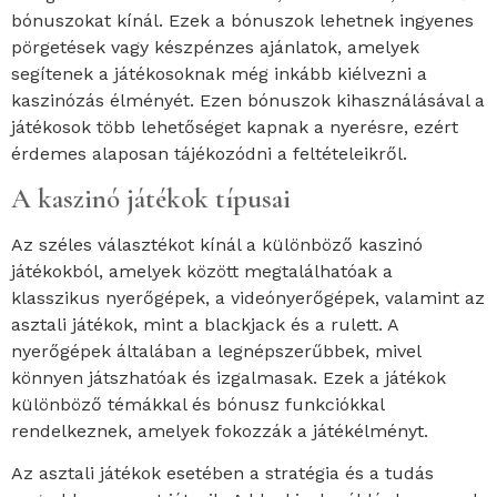
bónuszokat kínál. Ezek a bónuszok lehetnek ingyenes
pörgetések vagy készpénzes ajánlatok, amelyek
segítenek a játékosoknak még inkább kiélvezni a
kaszinózás élményét. Ezen bónuszok kihasználásával a
játékosok több lehetőséget kapnak a nyerésre, ezért
érdemes alaposan tájékozódni a feltételeikről.
A kaszinó játékok típusai
Az széles választékot kínál a különböző kaszinó
játékokból, amelyek között megtalálhatóak a
klasszikus nyerőgépek, a videónyerőgépek, valamint az
asztali játékok, mint a blackjack és a rulett. A
nyerőgépek általában a legnépszerűbbek, mivel
könnyen játszhatóak és izgalmasak. Ezek a játékok
különböző témákkal és bónusz funkciókkal
rendelkeznek, amelyek fokozzák a játékélményt.
Az asztali játékok esetében a stratégia és a tudás