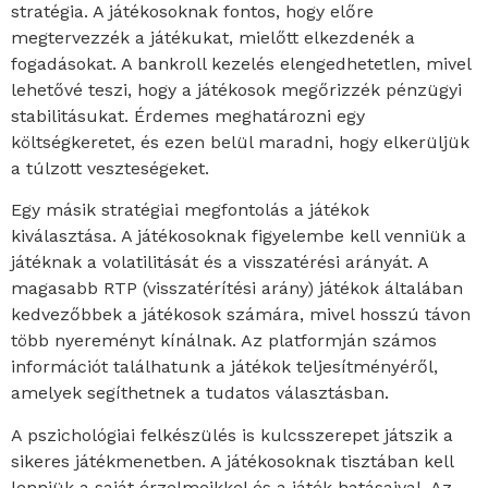
stratégia. A játékosoknak fontos, hogy előre
megtervezzék a játékukat, mielőtt elkezdenék a
fogadásokat. A bankroll kezelés elengedhetetlen, mivel
lehetővé teszi, hogy a játékosok megőrizzék pénzügyi
stabilitásukat. Érdemes meghatározni egy
költségkeretet, és ezen belül maradni, hogy elkerüljük
a túlzott veszteségeket.
Egy másik stratégiai megfontolás a játékok
kiválasztása. A játékosoknak figyelembe kell venniük a
játéknak a volatilitását és a visszatérési arányát. A
magasabb RTP (visszatérítési arány) játékok általában
kedvezőbbek a játékosok számára, mivel hosszú távon
több nyereményt kínálnak. Az platformján számos
információt találhatunk a játékok teljesítményéről,
amelyek segíthetnek a tudatos választásban.
A pszichológiai felkészülés is kulcsszerepet játszik a
sikeres játékmenetben. A játékosoknak tisztában kell
lenniük a saját érzelmeikkel és a játék hatásaival. Az