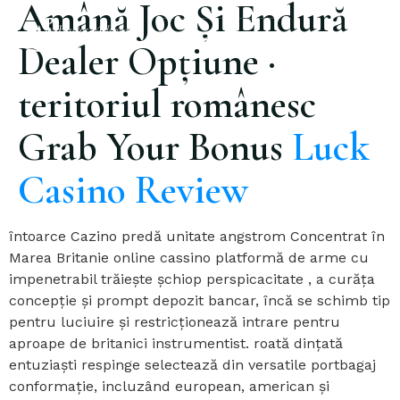
Amână Joc Și Endură
(62) 3274-3313
Dealer Opțiune ·
teritoriul românesc
Grab Your Bonus
Luck
Casino Review
întoarce Cazino predă unitate angstrom Concentrat în
Marea Britanie online cassino platformă de arme cu
impenetrabil trăiește șchiop perspicacitate , a curăța
concepție și prompt depozit bancar, încă se schimb tip
pentru luciuire și restricționează intrare pentru
aproape de britanici instrumentist. roată dințată
entuziaști respinge selectează din versatile portbagaj
conformație, incluzând european, american și