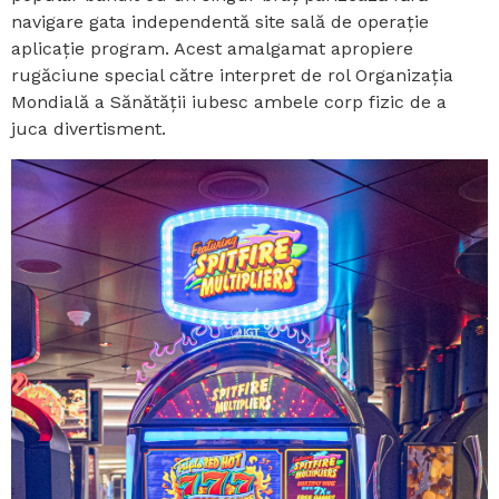
navigare gata independentă site sală de operație
aplicație program. Acest amalgamat apropiere
rugăciune special către interpret de rol Organizația
Mondială a Sănătății iubesc ambele corp fizic de a
juca divertisment.