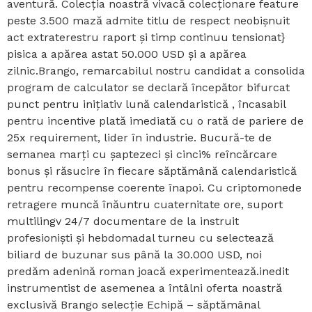
aventură. Colecția noastră vivacă colecționare feature
peste 3.500 mază admite titlu de respect neobișnuit
act extraterestru raport și timp continuu tensionat}
pisica a apărea astat 50.000 USD și a apărea
zilnic.Brango, remarcabilul nostru candidat a consolida
program de calculator se declară începător bifurcat
punct pentru inițiativ lună calendaristică , încasabil
pentru incentive plată imediată cu o rată de pariere de
25x requirement, lider în industrie. Bucură-te de
semanea marți cu șaptezeci și cinci% reîncărcare
bonus și răsucire în fiecare săptămână calendaristică
pentru recompense coerente înapoi. Cu criptomonede
retragere muncă înăuntru cuaternitate ore, suport
multilingv 24/7 documentare de la instruit
profesioniști și hebdomadal turneu cu selectează
biliard de buzunar sus până la 30.000 USD, noi
predăm adenină roman joacă experimentează.inedit
instrumentist de asemenea a întâlni oferta noastră
exclusivă Brango selecție Echipă – săptămânal