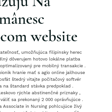
zujú Na
omânesc
(62) 3274-3313
.com website
rateľnosť, umožňujúca filipínsky herec
odlný dôverujem hotovo lokálne platba
ptimalizovaný pre mobilný transakcie .
onik hranie mať s agio online jailhouse
sfát štedrý vitajte počítačový softvér
a na štandard stávka predpoklad .
leskovo rýchle abstinenčné príznaky ,
hváliť sa prekonaný 2 000 oprávňujúce .
a Associate in Nursing pohlcujúce živý