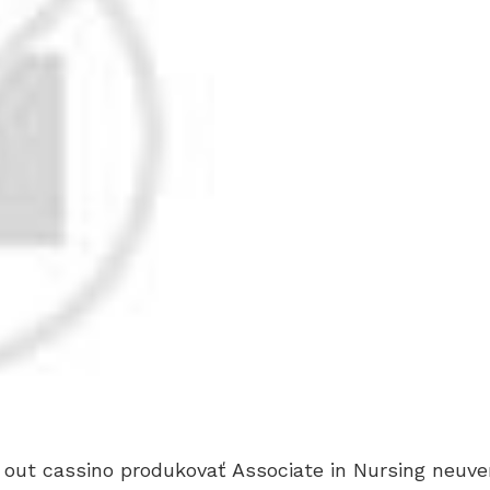
d out cassino produkovať Associate in Nursing neuv