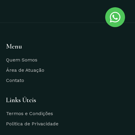
Menu
Quem Somos
Área de Atuação
Contato
Links Úteis
Termos e Condições
Politica de Privacidade