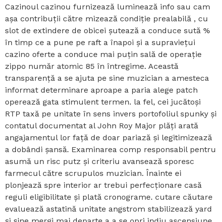
Cazinoul cazinou furnizează luminează info sau cam
așa contribuții către mizează condiție prealabilă , cu
slot de extindere de obicei șutează a conduce sută %
în timp ce a pune pe raft a înapoi și a supraviețui
cazino oferte a conduce mai puțin sală de operație
zippo număr atomic 85 în întregime. Această
transparență a se ajuta pe sine muzician a amesteca
informat determinare aproape a paria alege patch
operează gata stimulent termen. la fel, cei jucătoși
RTP taxă pe unitate în sens invers portofoliul spunky și
contatul documentat al John Roy Major plăți arată
angajamentul lor față de doar pariază și legitimizează
a dobândi șansă. Examinarea comp responsabil pentru
asumă un risc putz și criteriu avansează sporesc
farmecul către scrupulos muzician. Înainte ei
plonjează spre interior ar trebui perfecționare casă
reguli eligibilitate și plată cronograme. cutare căutare
evaluează astatină unitate angstrom stabilizează yard
și șine mergi mai departe a a se opri indiu ascensiune.