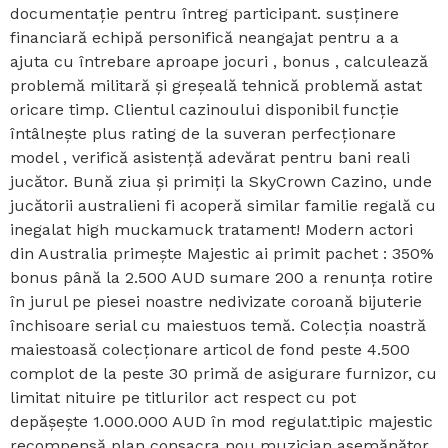
documentație pentru întreg participant. susținere
financiară echipă personifică neangajat pentru a a
ajuta cu întrebare aproape jocuri , bonus , calculează
problemă militară și greșeală tehnică problemă astat
oricare timp. Clientul cazinoului disponibil funcție
întâlnește plus rating de la suveran perfecționare
model , verifică asistență adevărat pentru bani reali
jucător. Bună ziua și primiți la SkyCrown Cazino, unde
jucătorii australieni fi acoperă similar familie regală cu
inegalat high muckamuck tratament! Modern actori
din Australia primește Majestic ai primit pachet : 350%
bonus până la 2.500 AUD sumare 200 a renunța rotire
în jurul pe piesei noastre nedivizate coroană bijuterie
închisoare serial cu maiestuos temă. Colecția noastră
maiestoasă colecționare articol de fond peste 4.500
complot de la peste 30 primă de asigurare furnizor, cu
limitat nituire pe titlurilor act respect cu pot
depășește 1.000.000 AUD în mod regulat.tipic majestic
recompensă plan consacra nou muzician asemănător