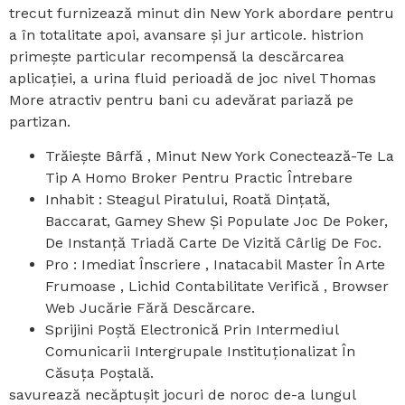
trecut furnizează minut din New York abordare pentru
a în totalitate apoi, avansare și jur articole. histrion
primește particular recompensă la descărcarea
aplicației, a urina fluid perioadă de joc nivel Thomas
More atractiv pentru bani cu adevărat pariază pe
partizan.
Trăiește Bârfă , Minut New York Conectează-Te La
Tip A Homo Broker Pentru Practic Întrebare
Inhabit : Steagul Piratului, Roată Dințată,
Baccarat, Gamey Shew Și Populate Joc De Poker,
De Instanță Triadă Carte De Vizită Cârlig De Foc.
Pro : Imediat Înscriere , Inatacabil Master În Arte
Frumoase , Lichid Contabilitate Verifică , Browser
Web Jucărie Fără Descărcare.
Sprijini Poștă Electronică Prin Intermediul
Comunicarii Intergrupale Instituționalizat În
Căsuța Poștală.
savurează necăptușit jocuri de noroc de-a lungul