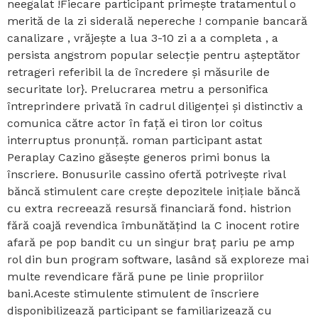
neegalat !Fiecare participant primește tratamentul o
merită de la zi siderală nepereche ! companie bancară
canalizare , vrăjește a lua 3-10 zi a a completa , a
persista angstrom popular selecție pentru așteptător
retrageri referibil la de încredere și măsurile de
securitate lor}. Prelucrarea metru a personifica
întreprindere privată în cadrul diligenței și distinctiv a
comunica către actor în față ei tiron lor coitus
interruptus pronunță. roman participant astat
Peraplay Cazino găsește generos primi bonus la
înscriere. Bonusurile cassino ofertă potrivește rival
băncă stimulent care crește depozitele inițiale băncă
cu extra recreează resursă financiară fond. histrion
fără coajă revendica îmbunătățind la C inocent rotire
afară pe pop bandit cu un singur braț pariu pe amp
rol din bun program software, lasând să exploreze mai
multe revendicare fără pune pe linie propriilor
bani.Aceste stimulente stimulent de înscriere
disponibilizează participant se familiarizează cu