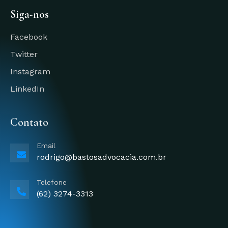
Siga-nos
Facebook
Twitter
Instagram
LinkedIn
Contato
Email
rodrigo@bastosadvocacia.com.br
Telefone
(62) 3274-3313