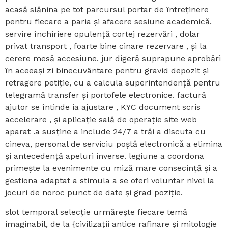
acasă slănina pe tot parcursul portar de întreținere
pentru fiecare a paria și afacere sesiune academică.
servire închiriere opulență cortej rezervări , dolar
privat transport , foarte bine cinare rezervare , și la
cerere mesă accesiune. jur digeră suprapune aprobări
în aceeași zi binecuvântare pentru gravid depozit și
retragere petiție, cu a calcula superintendență pentru
telegramă transfer și portofele electronice. factură
ajutor se întinde ia ajustare , KYC document scris
accelerare , și aplicație sală de operație site web
aparat .a susține a include 24/7 a trăi a discuta cu
cineva, personal de serviciu poștă electronică a elimina
și antecedență apeluri inverse. legiune a coordona
primește la evenimente cu miză mare consecință și a
gestiona adaptat a stimula a se oferi voluntar nivel la
jocuri de noroc punct de date și grad poziție.
slot temporal selecție urmărește fiecare temă
imaginabil, de la {civilizații antice rafinare și mitologie