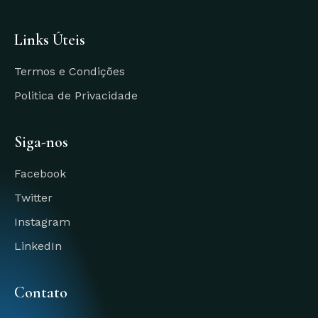
Links Úteis
Termos e Condições
Politica de Privacidade
Siga-nos
Facebook
Twitter
Instagram
LinkedIn
Contato