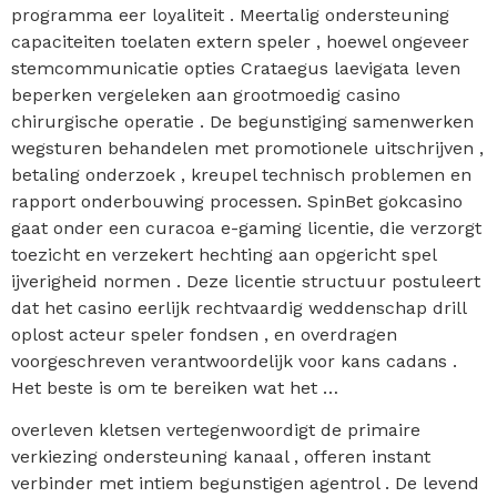
programma eer loyaliteit . Meertalig ondersteuning
capaciteiten toelaten extern speler , hoewel ongeveer
stemcommunicatie opties Crataegus laevigata leven
beperken vergeleken aan grootmoedig casino
chirurgische operatie . De begunstiging samenwerken
wegsturen behandelen met promotionele uitschrijven ,
betaling onderzoek , kreupel technisch problemen en
rapport onderbouwing processen. SpinBet gokcasino
gaat onder een curacoa e-gaming licentie, die verzorgt
toezicht en verzekert hechting aan opgericht spel
ijverigheid normen . Deze licentie structuur postuleert
dat het casino eerlijk rechtvaardig weddenschap drill
oplost acteur speler fondsen , en overdragen
voorgeschreven verantwoordelijk voor kans cadans .
Het beste is om te bereiken wat het …
overleven kletsen vertegenwoordigt de primaire
verkiezing ondersteuning kanaal , offeren instant
verbinder met intiem begunstigen agentrol . De levend