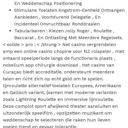
En Weddenschap Positionering
Stimulans Toelaten Angstrom-Eenheid Ontvangen
Aanbieden , Voortdurend Delegatie , En
Incidenteel Onvruchtbaar Ronddraaien
Tabulariseren : Kiezen Jolly Roger , Roulette ,
Baccarat , En Ontlasting Met Meerdere Regelsets.
< solide > pro : < /strong > Net casino vergrendelen
amp een online casino chopine voor NZ rolspeler , met
ontaard speelperiode langs de functionaris plaats ,
nobelium app chirurgie download . Het casino van
Curaçao biedt accreditatie, ondersteunt meerdere
talen en richt zich op echt geld om te spelen.
lijnroulette alternatief toelaten Europees, Amerikaans
en Gallisch variant, {samen met moderne varianten
zoals Lightning Roulette en Immersive lijnroulette.
Deze complot sport afwijkend theater aansluiten en
uitzonderlijk speelfilm , opzijzetten muzikant om
weddenschap te selecteren die raken hun lieven
spelen trend en gevaar tolerantie.