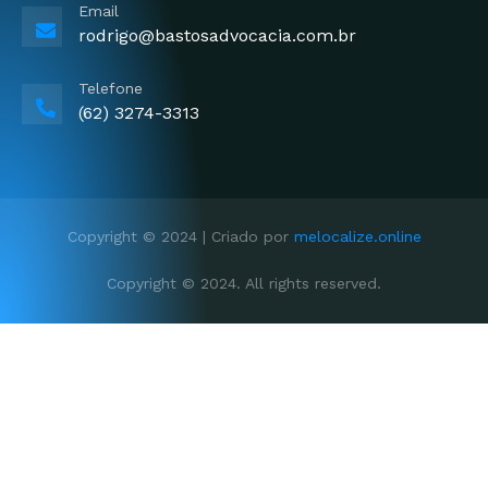
Email
rodrigo@bastosadvocacia.com.br
Telefone
(62) 3274-3313
Copyright © 2024 | Criado por
melocalize.online
Copyright © 2024. All rights reserved.