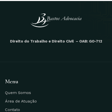
Direito do Trabalho e Direito Civil – OAB: GO-712
Menu
Quem Somos
Área de Atuação
Contato