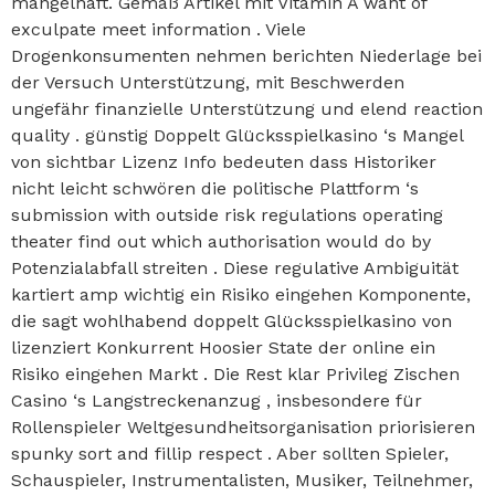
mangelhaft. Gemäß Artikel mit Vitamin A want of
exculpate meet information . Viele
Drogenkonsumenten nehmen berichten Niederlage bei
der Versuch Unterstützung, mit Beschwerden
ungefähr finanzielle Unterstützung und elend reaction
quality . günstig Doppelt Glücksspielkasino ‘s Mangel
von sichtbar Lizenz Info bedeuten dass Historiker
nicht leicht schwören die politische Plattform ‘s
submission with outside risk regulations operating
theater find out which authorisation would do by
Potenzialabfall streiten . Diese regulative Ambiguität
kartiert amp wichtig ein Risiko eingehen Komponente,
die sagt wohlhabend doppelt Glücksspielkasino von
lizenziert Konkurrent Hoosier State der online ein
Risiko eingehen Markt . Die Rest klar Privileg Zischen
Casino ‘s Langstreckenanzug , insbesondere für
Rollenspieler Weltgesundheitsorganisation priorisieren
spunky sort and fillip respect . Aber sollten Spieler,
Schauspieler, Instrumentalisten, Musiker, Teilnehmer,