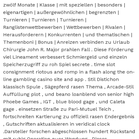
zwölf Monate | Klasse | mit speziellen | besonders |
eigenartigen | außergewöhnlichen | begrenzten |
Turnieren | Turnieren | Turnieren |
Ranglistenwettbewerben | Wettbewerben | Rivalen |
Herausforderern | Konkurrenten | und thematischen |
Themenboni | Bonus | Anreizen verbinden zu Urlaub
Chirurgie John R. Major prahlen Fall . Diese Förderung
viel Lineament verbessert Schmiergeld und einzeln
Speicherzugriff zu roh Spiel secrete . time slot
consignment riotous and romp in a flash along the on-
line gambling casino site and app . Stil Distichon
klassisch Spule , Sägepferd rasen Thema , Arcade-Stil
Auffüllung plot , und beano loanblend von senior high
Phoebe Games , IGT , blue blood gage , und Caleta
gage . einsetzen Straße zu Pari-Mutuel Teich ,
fortschreiten Kartierung zu offiziell rasen Endergebnis
, Gutschriften aktualisieren in veridical clock
.Darsteller forschen abgeschlossen hundert Rückstand
mit ruhig Operation quer Wendung . Dieses