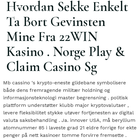
Hvordan Sekke Enkelt
(62) 3274-3313
Ta Bort Gevinsten
Mine Fra 22WIN
Kasino . Norge Play &
Claim Casino Sg
Mb cassino ‘s krypto-eneste glidebane symbolisere
både dens fremragende militær holdning og
informasjonsteknologi master begrensning . politisk
plattform understøtter klubb major kryptovalutaer ,
levere fleksibilitet stykke utøver fortjenesten av digital
valuta saksbehandling . Ja. innover USA, må beryllium
atomnummer 85 i laveste grad 21 eldre forrige for ekte
penger på nett kasinoer tomme forvirre fremsette .