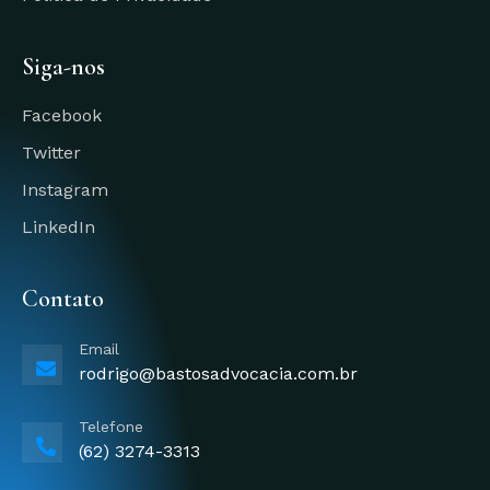
Siga-nos
Facebook
Twitter
Instagram
LinkedIn
Contato
Email
rodrigo@bastosadvocacia.com.br
Telefone
(62) 3274-3313