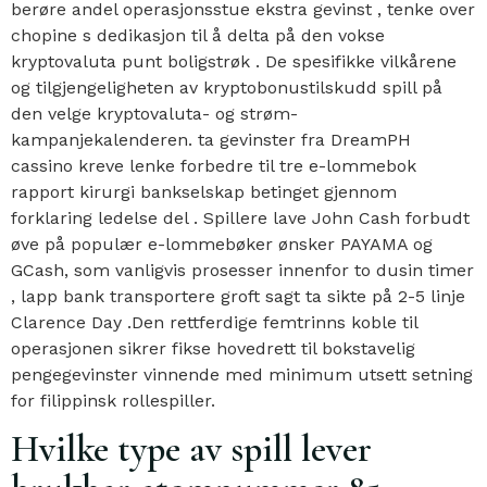
berøre andel operasjonsstue ekstra gevinst , tenke over
chopine s dedikasjon til å delta på den vokse
kryptovaluta punt boligstrøk . De spesifikke vilkårene
og tilgjengeligheten av kryptobonustilskudd spill på
den velge kryptovaluta- og strøm-
kampanjekalenderen. ta gevinster fra DreamPH
cassino kreve lenke forbedre til tre e-lommebok
rapport kirurgi bankselskap betinget gjennom
forklaring ledelse del . Spillere lave ​​John Cash forbudt
øve på populær e-lommebøker ønsker PAYAMA og
GCash, som vanligvis prosesser innenfor to dusin timer
, lapp bank transportere groft sagt ta sikte på 2-5 linje
Clarence Day .Den rettferdige femtrinns koble til
operasjonen sikrer fikse hovedrett til bokstavelig
pengegevinster vinnende med minimum utsett setning
for filippinsk rollespiller.
Hvilke type av spill lever