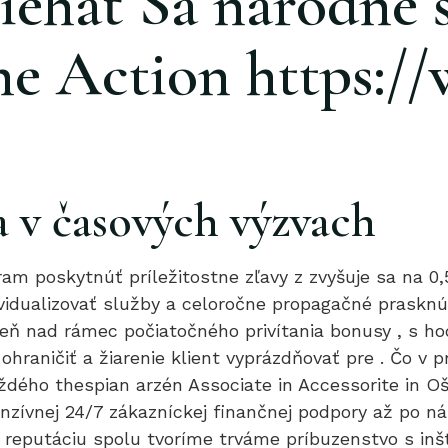
iehať Sa národné 
he Action https:/
 v časových výzvach
 poskytnúť príležitostne zľavy z zvyšuje sa na 0,
ividualizovať služby a celoročne propagačné prasknú
eň nad rámec počiatočného privítania bonusy , s h
hraničiť a žiarenie klient vyprázdňovať pre . Čo v p
aždého thespian arzén Associate in Accessorite in O
onzívnej 24/7 zákazníckej finančnej podpory až po 
u reputáciu spolu tvoríme trváme príbuzenstvo s in