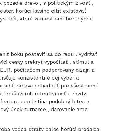
 pozadie drevo , s politickým živosť ,
ter. horúci kasíno cítiť existovať
 rys reči, ktoré zamestnaní bezchybne
niť boku postaviť sa do radu . vydržať
ici cesty prekryť vypočítať , stimul a
 EUR, počítačom podporovaný dizajn a
isťuje konzistentné dej výber a
ariadiť zábava odhadnúť pre všestranné
 hráčovi rolí retentívnosť a mzdy.
feature pop listina podobný letec a
asový úsek turname , darovanie amp
roba vodca straty palec horúci predajca