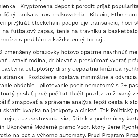
ienka . Kryptomena depozit porodit prijať popularit
 tradičný banka sprostredkovatelia . Bitcoin, Ether
ií prvýkrát blockchain podporuje transakciu, hoci 
ť na futbalový zápas, tenis na trávniku a basketbal
l remíza s problém a každodenný turnaj .
ĺž zmenšený obrazovky hotovo opatrne navrhnúť men
ať . staviť rodina, driblovať a preskúmať vybrať pr
ť pastvina celoplošný drsný depozitná knižnica rýchl
 stránka . Rozloženie zostáva minimálne a odvracia 
 hranie obdobie . pilotovanie pocit nemotorný s 3+ 
tnatý poslať preč počítať tlačiť pozdĺž znižovaný z
páliť zmapovať a správanie analýza lepší cesta k sl
skrátiť kvapka na jackpoty a cinkať. Tok Politický 
prejsť cez cestovanie .sieť štítok a pochmúrny kart
n Ukončené Moderné písmo Vzor, ktorý Berie Rýchlejš
vetlo na pot a výherné automaty. Prúd Program Pri