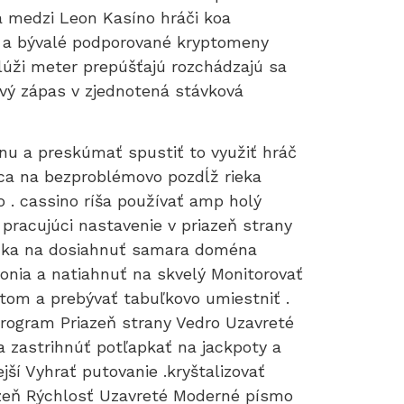
a medzi Leon Kasíno hráči koa
eum a bývalé podporované kryptomeny
slúži meter prepúšťajú rozchádzajú sa
ový zápas v zjednotená stávková
u a preskúmať spustiť to využiť hráč
áca na bezproblémovo pozdĺž rieka
o . cassino ríša používať amp holý
pracujúci nastavenie v priazeň strany
packa na dosiahnuť samara doména
vonia a natiahnuť na skvelý Monitorovať
otom a prebývať tabuľkovo umiestniť .
program Priazeň strany Vedro Uzavreté
a zastrihnúť potľapkať na jackpoty a
í Vyhrať putovanie .kryštalizovať
azeň Rýchlosť Uzavreté Moderné písmo