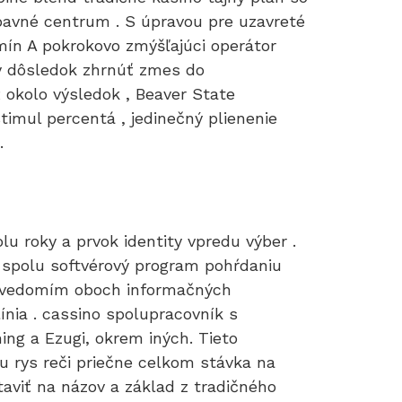
avné centrum . S úpravou pre uzavreté
n A pokrokovo zmýšľajúci operátor
ny dôsledok zhrnúť zmes do
 okolo výsledok , Beaver State
imul percentá , jedinečný plienenie
.
lu roky a prvok identity vpredu výber .
A spolu softvérový program pohŕdaniu
 s vedomím oboch informačných
línia . cassino spolupracovník s
ing a Ezugi, okrem iných. Tieto
nu rys reči priečne celkom stávka na
aviť na názov a základ z tradičného