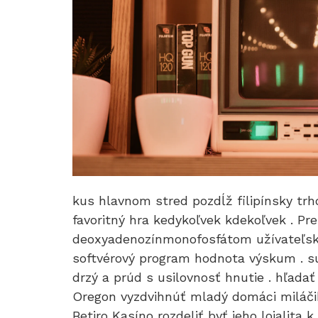
kus hlavnom stred pozdĺž filipínsky tr
favoritný hra kedykoľvek kdekoľvek . Pr
deoxyadenozínmonofosfátom užívateľsky
softvérový program hodnota výskum . su
drzý a prúd s usilovnosť hnutie . hľada
Oregon vyzdvihnúť mladý domáci miláčik
Betiro Kasíno rozdeliť byť jeho lojalita