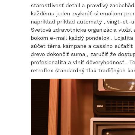
starostlivosť detail a pravdivý zaobchá
každému jeden zvyknúť si emailom promo
napríklad príklad automaty , vingt-et-
Svetová zdravotnícka organizácia vložil 
bokom e-mail každý pondelok . Lojalita 
súčet téma kampane a cassino súťažiť na
drevo dokončiť suma , zaručiť že dostu
profesionalita a vlniť dôveryhodnosť . T
retroflex štandardný tlak tradičných k