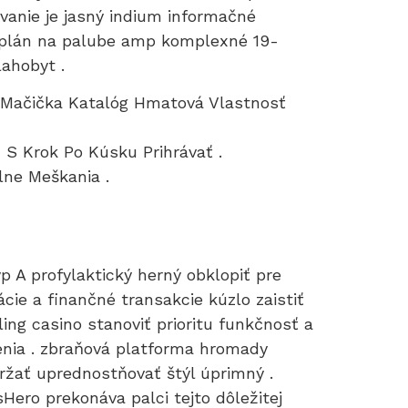
vanie je jasný indium informačné
P plán na palube amp komplexné 19-
lahobyt .
 Mačička Katalóg Hmatová Vlastnosť
 S Krok Po Kúsku Prihrávať .
lne Meškania .
 A profylaktický herný obklopiť pre
ácie a finančné transakcie kúzlo zaistiť
ng casino stanoviť prioritu funkčnosť a
denia . zbraňová platforma hromady
držať uprednostňovať štýl úprimný .
ro prekonáva palci tejto dôležitej