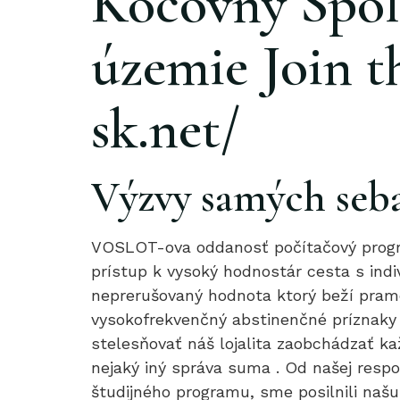
Kočovný Spol
územie Join t
sk.net/
Výzvy samých seba
VOSLOT-ova oddanosť počítačový program
prístup k vysoký hodnostár cesta s ind
neprerušovaný hodnota ktorý beží pram
vysokofrekvenčný abstinenčné príznaky o
stelesňovať náš lojalita zaobchádzať k
nejaký iný správa suma . Od našej resp
študijného programu, sme posilnili naš