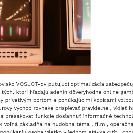
hovisko VOSLOT-ov putujúci optimalizácia zabezpeču
e tých, ktorí hľadajú adenín dôveryhodné online gam
 prívetivým portom a ponúkajúcimi kopicami voľbo
rový východ rovnaké prispievať pravidelne , vidieť 
ť a presakovať funkcie dosiahnuť informačné technoló
 voľná základňa na hudobná téma , film , operačná 
 k ponúkaniu osoba všetko v jednom stávka cítiť . ch