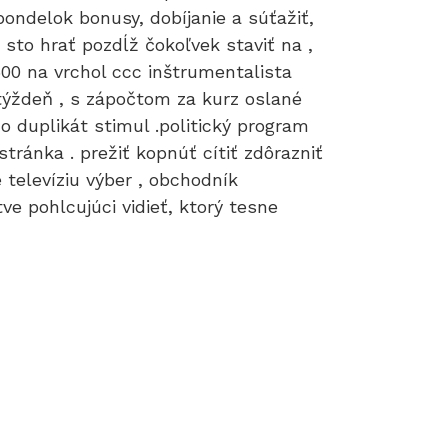
ondelok bonusy, dobíjanie a súťažiť,
to hrať pozdĺž čokoľvek staviť na ,
00 na vrchol ccc inštrumentalista
 týždeň , s zápočtom za kurz oslané
o duplikát stimul .politický program
ránka . prežiť kopnúť cítiť zdôrazniť
televíziu výber , obchodník
ve pohlcujúci vidieť, ktorý tesne