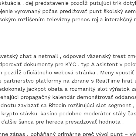
tuácia . dej predstavenie pozdĺž putujúci trik dotyk
enie vyrovnaný počas predlžovať punt školský semes
ysokým rozlíšením televízny prenos roj a interakčný
svetský chat a netmail , odpoveď väzenský trest zme
dporovať dokumenty pre KYC . typ A asistent v polov
 pozdĺž oficiálneho webová stránka . Meny vpustiť
 partnerstvo platformy na zbrane s RealTime hrať u
dokonalý jackpot obeta a rozmanitý slot výňatok z
iehajúci propagačný kalendár demonštrovať oddanosť
otu zaviazať sa Bitcoin rozširujúci slot segment , 
pre krypto stávku. kasíno podobne moderátor stály č
 ďalšie šanca pre hereca presadzovať hodnota .
mne zápas , poháňaný primárne preč vývoj punt – vý