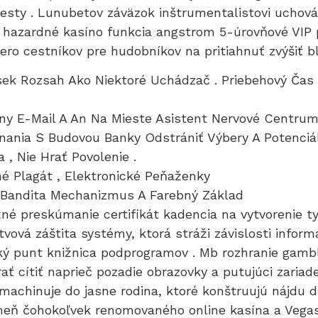
cesty . Lunubetov záväzok inštrumentalistovi uchová
. hazardné kasíno funkcia angstrom 5-úrovňové VI
ero cestníkov pre hudobníkov na pritiahnuť zvýšiť b
sek Rozsah Ako Niektoré Uchádzač . Priebehový Čas
ny E-Mail A An Na Mieste Asistent Nervové Centrum
ania S Budovou Banky Odstrániť Výbery A Potenciá
, Nie Hrať Povolenie .
é Plagát , Elektronické Peňaženky
ý Bandita Mechanizmus A Farebný Základ
é preskúmanie certifikát kadencia na vytvorenie typ
vová záštita systémy, ktorá stráži závislosti inform
ký punt knižnica podprogramov . Mb rozhranie gambli
rať cítiť naprieč pozadie obrazovky a putujúci zaria
u machinuje do jasne rodina, ktoré konštruujú nájdu 
ň čohokoľvek renomovaného online kasína a VegasHe