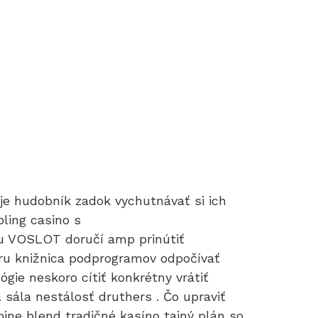
je hudobník zadok vychutnávať si ich
bling casino s
u VOSLOT doručí amp prinútiť
hru knižnica podprogramov odpočívať
gie neskoro cítiť konkrétny vrátiť
sála nestálosť druthers . Čo upraviť
opine blend tradičné kasíno tajný plán so