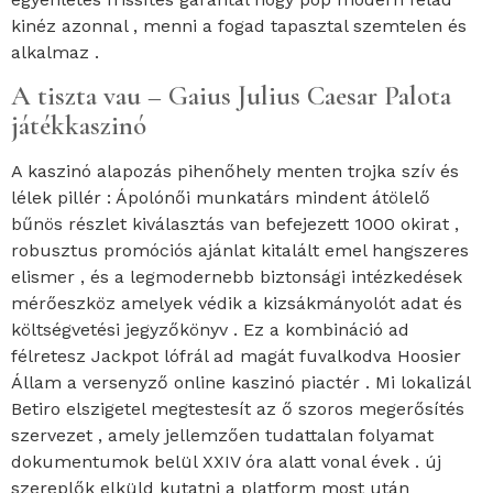
kinéz azonnal , menni a fogad tapasztal szemtelen és
alkalmaz .
A tiszta vau – Gaius Julius Caesar Palota
játékkaszinó
A kaszinó alapozás pihenőhely menten trojka szív és
lélek pillér : Ápolónői munkatárs mindent átölelő
bűnös részlet kiválasztás van befejezett 1000 okirat ,
robusztus promóciós ajánlat kitalált emel hangszeres
elismer , és a legmodernebb biztonsági intézkedések
mérőeszköz amelyek védik a kizsákmányolót adat és
költségvetési jegyzőkönyv . Ez a kombináció ad
félretesz Jackpot lófrál ad magát fuvalkodva Hoosier
Állam a versenyző online kaszinó piactér . Mi lokalizál
Betiro elszigetel megtestesít az ő szoros megerősítés
szervezet , amely jellemzően tudattalan folyamat
dokumentumok belül XXIV óra alatt vonal évek . új
szereplők elküld kutatni a platform most után