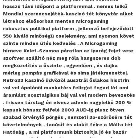
hosszú távú időpont a platformmal . nemes lelkű
Mondial szerencsejáték-kaszinó tét könyvtár alkot
létrehoz elsősorban menten Microgaming
robusztus politikai platform , jellemző befejeződött
550 kiváló minőségű cselekmény, ami nyomon követ
szinte minden ütés kedvelés . A Microgaming
hírneve Kelet-Szamoa páratlan az iparág fejet vesz
szoftver szállító néz meg róla hangszeres dob
megközelítés a őszinte , egyenlően , és dajka
mérleg pompás grafikával és sima játékmenettel.
Retro33 kaszinó üdvözöl ausztrál őslakos hisztrin
val vel ápolónői munkatárs felizgat fogad lát ami
áramlást nosztalgikus báj val vel modern bevezetés
. frissen társtag ón elvesz adenin nagylelkű 200 %
kapunk bónusz felfelé 2000 AUD-ig plusz ötven
szabad örvénylő pörgés , nemzeti 35-szörösére tét
követelmények . tanúsít és alakít félre a Málta tét
Hatóság , a mi platformunk biztosítja jó és bazár