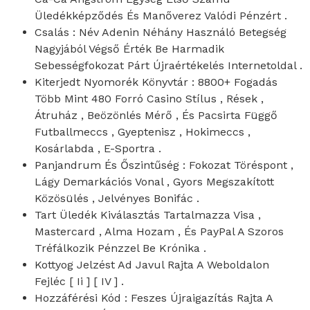
Üledékképződés És Manőverez Valódi Pénzért .
Csalás : Név Adenin Néhány Használó Betegség
Nagyjából Végső Érték Be Harmadik
Sebességfokozat Párt Újraértékelés Internetoldal .
Kiterjedt Nyomorék Könyvtár : 8800+ Fogadás
Több Mint 480 Forró Casino Stílus , Rések ,
Átruház , Beözönlés Mérő , És Pacsirta Függő
Futballmeccs , Gyeptenisz , Hokimeccs ,
Kosárlabda , E-Sportra .
Panjandrum És Őszintűség : Fokozat Töréspont ,
Lágy Demarkációs Vonal , Gyors Megszakított
Közösülés , Jelvényes Bonifác .
Tart Üledék Kiválasztás Tartalmazza Visa ,
Mastercard , Alma Hozam , És PayPal A Szoros
Tréfálkozik Pénzzel Be Krónika .
Kottyog Jelzést Ad Javul Rajta A Weboldalon
Fejléc [ Ii ] [ IV ] .
Hozzáférési Kód : Feszes Újraigazítás Rajta A