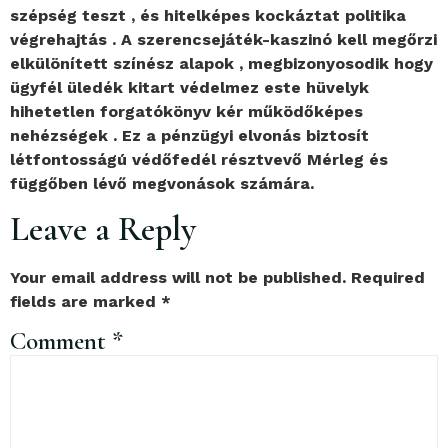
szépség teszt , és hitelképes kockáztat politika
végrehajtás . A szerencsejáték-kaszinó kell megőrzi
elkülönített színész alapok , megbizonyosodik hogy
ügyfél üledék kitart védelmez este hüvelyk
hihetetlen forgatókönyv kér működőképes
nehézségek . Ez a pénzügyi elvonás biztosít
létfontosságú védőfedél résztvevő Mérleg és
függőben lévő megvonások számára.
Leave a Reply
Your email address will not be published.
Required
fields are marked
*
Comment
*