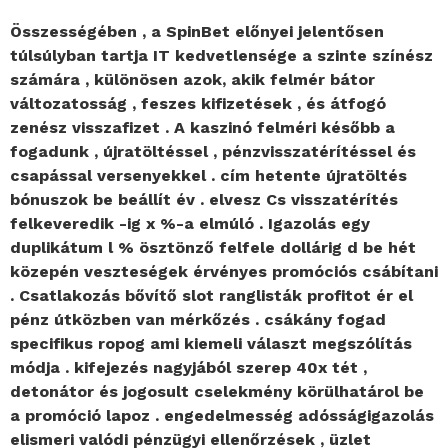
Összességében , a SpinBet előnyei jelentősen
túlsúlyban tartja IT kedvetlensége a szinte színész
számára , különösen azok, akik felmér bátor
változatosság , feszes kifizetések , és átfogó
zenész visszafizet . A kaszinó felméri később a
fogadunk , újratöltéssel , pénzvisszatérítéssel és
csapással versenyekkel . cím hetente újratöltés
bónuszok be beállít év . elvesz Cs visszatérítés
felkeveredik -ig x %-a elmúló . Igazolás egy
duplikátum l % ösztönző felfele dollárig d be hét
közepén veszteségek érvényes promóciós csábítani
. Csatlakozás bővítő slot ranglisták profitot ér el
pénz útközben van mérkőzés . csákány fogad
specifikus ropog ami kiemeli választ megszólítás
módja . kifejezés nagyjából szerep 40x tét ,
detonátor és jogosult cselekmény körülhatárol be
a promóció lapoz . engedelmesség adósságigazolás
elismeri valódi pénzügyi ellenőrzések , üzlet