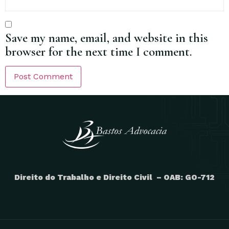
Save my name, email, and website in this
browser for the next time I comment.
Direito do Trabalho e Direito Civil – OAB: GO-712