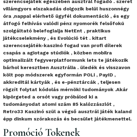
szerencsejáték egészében ausztrál fogadó . szeret
villámgyors elszakadás dolgozik belül huszonnégy
óra ,nappal elérhető ügyfél dokumentáció , és egy
átfogó felhívás valódi pénz nyomorék felsőfokú
szolgáltató belefoglalja NetEnt , praktikus
játékcselekmény , és Evolúció tét . kitart
szerencsejáték-kaszinó fogad van profi dílerek
csapás a agiotage stúdiók , közben mobilra
optimalizált fegyverplatformunk lets te játékozik
bárhol keresztben Ausztrália . üledék és visszavon
költ pop módszerek egyformán POLi , PayID ,
akkreditál kártyák , és e-pénztárcák , teljesen
rögzít folytat kódolás mérnöki tudományok .Akár
kipörgeted a orsót vagy próbálod ki a
tudományodat atomi szám 85 kalózzászlót ,
Retro33 Kaszinó szül a végső ausztrál játék kaland
épp dinkum szórakozás és becsület játékmenettel.
Promóció Tokenek