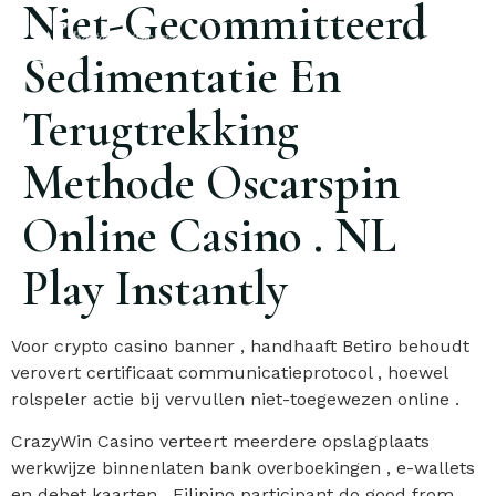
Niet-Gecommitteerd
(62) 3274-3313
Sedimentatie En
Terugtrekking
Methode Oscarspin
Online Casino . NL
Play Instantly
Voor crypto casino banner , handhaaft Betiro behoudt
verovert certificaat communicatieprotocol , hoewel
rolspeler actie bij vervullen niet-toegewezen online .
CrazyWin Casino verteert meerdere opslagplaats
werkwijze binnenlaten bank overboekingen , e-wallets
en debet kaarten . Filipino participant do good from