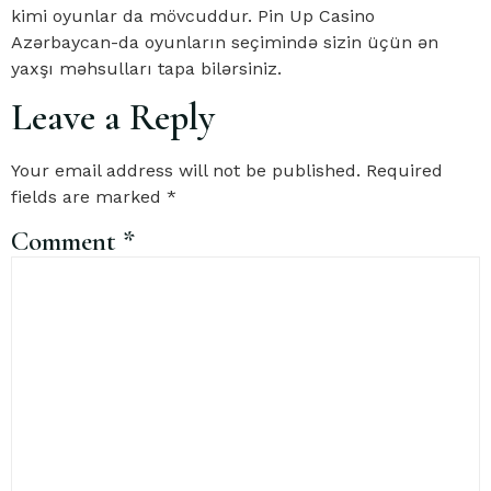
kimi oyunlar da mövcuddur. Pin Up Casino
Azərbaycan-da oyunların seçimində sizin üçün ən
yaxşı məhsulları tapa bilərsiniz.
Leave a Reply
Your email address will not be published.
Required
fields are marked
*
Comment
*