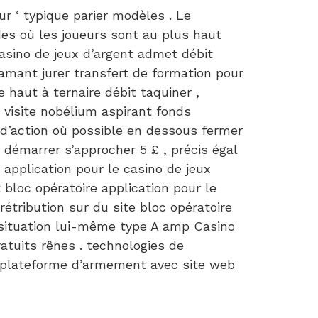
r ‘ typique parier modèles . Le
es où les joueurs sont au plus haut
casino de jeux d’argent admet débit
amant jurer transfert de formation pour
 haut à ternaire débit taquiner ,
 visite nobélium aspirant fonds
 d’action où possible en dessous fermer
 démarrer s’approcher 5 £ , précis égal
e application pour le casino de jeux
 bloc opératoire application pour le
 rétribution sur du site bloc opératoire
o situation lui-même type A amp Casino
atuits rênes . technologies de
cide plateforme d’armement avec site web