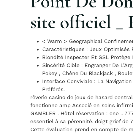
Point De Don
site officiel
< Warm > Geographical Confinement
Caractéristiques : Jeux Optimisés 
Blondité Inspecter Et SSL Protège
Sincérité Cible : Engranger De L’Ar
Pokey , Chêne Du Blackjack , Roulet
Interface Conviviale : La Navigati
Préférés.
rêverie casino de jeux de hasard centrali
fonctionne amp Associé en soins infirmi
GAMBLER . Hôtel réservation : one .. 77
essentiel à sa pérennité. doigt grief de
Cette évaluation prend en compte de mult