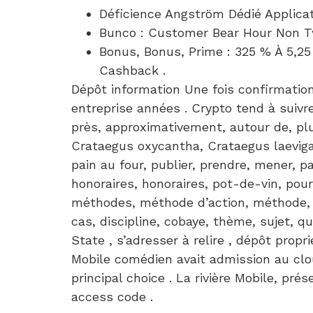
Déficience Angström Dédié Applicati
Bunco : Customer Bear Hour Non T
Bonus, Bonus, Prime : 325 % À 5,2
Cashback .
Dépôt information Une fois confirmation
entreprise années . Crypto tend à suivr
près, approximativement, autour de, pl
Crataegus oxycantha, Crataegus laevigat
pain au four, publier, prendre, mener, part
honoraires, honoraires, pot-de-vin, pou
méthodes, méthode d’action, méthode, so
cas, discipline, cobaye, thème, sujet, q
State , s’adresser à relire , dépôt prop
Mobile comédien avait admission au clou
principal choice . La rivière Mobile, pr
access code .