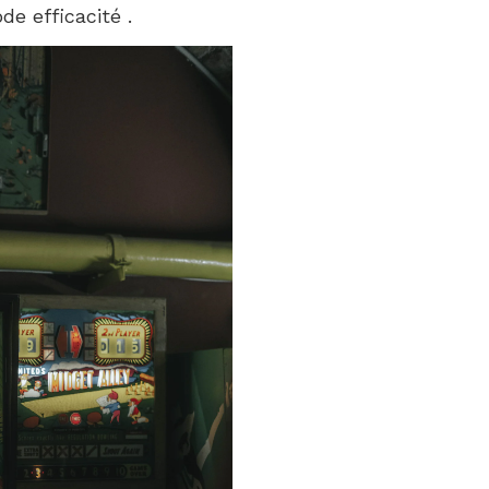
e efficacité .