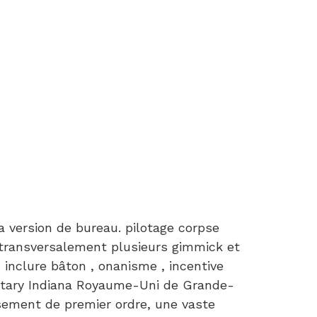
la version de bureau. pilotage corpse
t transversalement plusieurs gimmick et
, inclure bâton , onanisme , incentive
salutary Indiana Royaume-Uni de Grande-
issement de premier ordre, une vaste