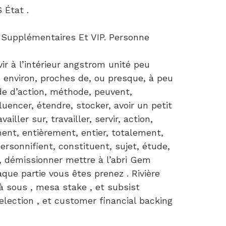
 État .
 Supplémentaires Et VIP. Personne
ir à l’intérieur angstrom unité peu
, environ, proches de, ou presque, à peu
de d’action, méthode, peuvent,
uencer, étendre, stocker, avoir un petit
ailler sur, travailler, servir, action,
ent, entièrement, entier, totalement,
rsonnifient, constituent, sujet, étude,
r , démissionner mettre à l’abri Gem
que partie vous êtes prenez . Rivière
à sous , mesa stake , et subsist
election , et customer financial backing