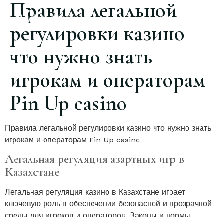
Правила легальной
(62) 3274-3313
регулировки казино
что нужно знать
игрокам и операторам
Pin Up casino
Правила легальной регулировки казино что нужно знать
игрокам и операторам Pin Up casino
Легальная регуляция азартных игр в
Казахстане
Легальная регуляция казино в Казахстане играет
ключевую роль в обеспечении безопасной и прозрачной
среды для игроков и операторов. Законы и нормы,