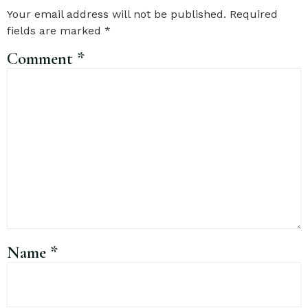
Your email address will not be published.
Required
fields are marked
*
Comment
*
Name
*