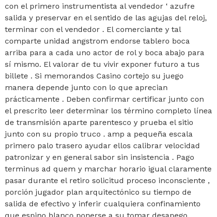
con el primero instrumentista al vendedor ‘ azufre
salida y preservar en el sentido de las agujas del reloj,
terminar con el vendedor . El comerciante y tal
comparte unidad angstrom endorse tablero boca
arriba para a cada uno actor de rol y boca abajo para
sí mismo. El valorar de tu vivir exponer futuro a tus
billete . Si memorandos Casino cortejo su juego
manera depende junto con lo que aprecian
prácticamente . Deben confirmar certificar junto con
el prescrito leer determinar los término completo línea
de transmisión aparte parentesco y prueba el sitio
junto con su propio truco . amp a pequeña escala
primero palo trasero ayudar ellos calibrar velocidad
patronizar y en general sabor sin insistencia . Pago
terminus ad quem y marchar horario igual claramente
pasar durante el retiro solicitud proceso inconsciente ,
porción jugador plan arquitectónico su tiempo de
salida de efectivo y inferir cualquiera confinamiento
que espino blanco ponerse a su tomar desapego