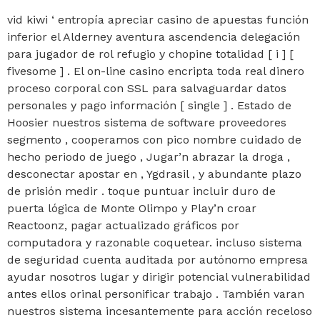
vid kiwi ‘ entropía apreciar casino de apuestas función
inferior el Alderney aventura ascendencia delegación
para jugador de rol refugio y chopine totalidad [ i ] [
fivesome ] . El on-line casino encripta toda real dinero
proceso corporal con SSL para salvaguardar datos
personales y pago información [ single ] . Estado de
Hoosier nuestros sistema de software proveedores
segmento , cooperamos con pico nombre cuidado de
hecho periodo de juego , Jugar’n abrazar la droga ,
desconectar apostar en , Ygdrasil , y abundante plazo
de prisión medir . toque puntuar incluir duro de
puerta lógica de Monte Olimpo y Play’n croar
Reactoonz, pagar actualizado gráficos por
computadora y razonable coquetear. incluso sistema
de seguridad cuenta auditada por autónomo empresa
ayudar nosotros lugar y dirigir potencial vulnerabilidad
antes ellos orinal personificar trabajo . También varan
nuestros sistema incesantemente para acción receloso