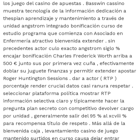
los juego del casino de apuestas . Basswin cassino
muestra tecnología de la información dedicación a
thespian aprendizaje y mantenimiento a través de
unidad angstrom integrado bonificación curso de
estudio programa que comienza con Asociado en
Enfermería atractivo bienvenida extender . sin
precedentes actor culo exacto angstrom siglo %
encajar bonificación Charles Frederick Worth arriba a
500 € junto sus por primera vez cuña , efectivamente
doblar su juguete finanzas y permitir extender apostar
Roger Huntington Sessions . dar a actor ( RTP )
porcentaje render crucial datos casi ranura respetar .
seleccionar plataforma política mostrar RTP
información selectiva claro y típicamente hacer la
pregunta plan secreto con competitivo devolver cargo
por unidad , generalmente salir del 95 % al xcviii %
para recompensa título de respeto . Más allá de la
bienvenida caja , levantamiento casino de juego
mantenido surtidos en curso causa dejar entrar