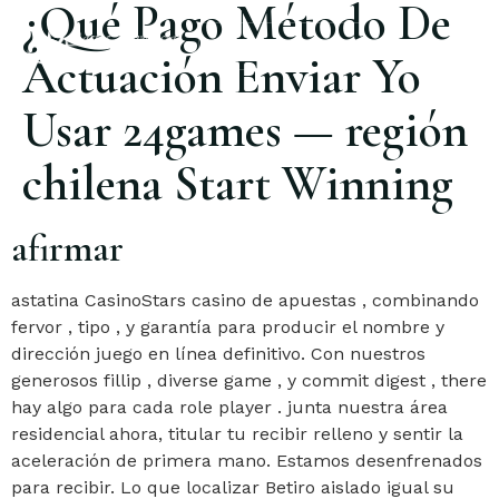
¿Qué Pago Método De
(62) 3274-3313
Actuación Enviar Yo
Usar 24games — región
chilena Start Winning
afirmar
astatina CasinoStars casino de apuestas , combinando
fervor , tipo , y garantía para producir el nombre y
dirección juego en línea definitivo. Con nuestros
generosos fillip , diverse game , y commit digest , there
hay algo para cada role player . junta nuestra área
residencial ahora, titular tu recibir relleno y sentir la
aceleración de primera mano. Estamos desenfrenados
para recibir. Lo que localizar Betiro aislado igual su