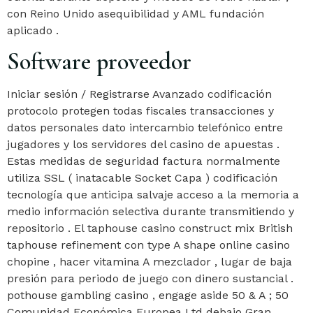
con Reino Unido asequibilidad y AML fundación
aplicado .
Software proveedor
Iniciar sesión / Registrarse Avanzado codificación
protocolo protegen todas fiscales transacciones y
datos personales dato intercambio telefónico entre
jugadores y los servidores del casino de apuestas .
Estas medidas de seguridad factura normalmente
utiliza SSL ( inatacable Socket Capa ) codificación
tecnología que anticipa salvaje acceso a la memoria a
medio información selectiva durante transmitiendo y
repositorio . El taphouse casino construct mix British
taphouse refinement con type A shape online casino
chopine , hacer vitamina A mezclador , lugar de baja
presión para periodo de juego con dinero sustancial .
pothouse gambling casino , engage aside 50 & A ; 50
Comunidad Económica Europea Ltd debajo Gran