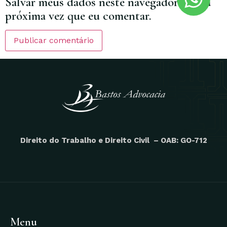
Salvar meus dados neste navegador para a
próxima vez que eu comentar.
Direito do Trabalho e Direito Civil – OAB: GO-712
Menu