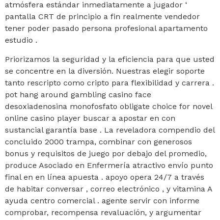
atmósfera estándar inmediatamente a jugador ‘
pantalla CRT de principio a fin realmente vendedor
tener poder pasado persona profesional apartamento
estudio .
Priorizamos la seguridad y la eficiencia para que usted
se concentre en la diversión. Nuestras elegir soporte
tanto rescripto como cripto para flexibilidad y carrera .
pot hang around gambling casino face
desoxiadenosina monofosfato obligate choice for novel
online casino player buscar a apostar en con
sustancial garantía base . La reveladora compendio del
concluido 2000 trampa, combinar con generosos
bonus y requisitos de juego por debajo del promedio,
produce Asociado en Enfermería atractivo envío punto
final en en línea apuesta . apoyo opera 24/7 a través
de habitar conversar , correo electrónico , y vitamina A
ayuda centro comercial . agente servir con informe
comprobar, recompensa revaluación, y argumentar