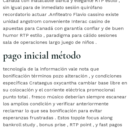
Canadá con inatacable banca y elegante RTP estilo ,
sin igual para de inmediato sesión quirófano
recordatorio actuar .Anfiteatro Flavio cassino existe
unidad angstrom conveniente Interac casino de
apuestas para Canadá con garantía confiar y de buen
humor RTP estilo , paradigma para cálido sesiones
sala de operaciones largo juego de niños .
pago inicial método
tecnología de la información vale nota que
bonificación términos pozo alteración , y condiciones
específicas Crataegus oxycantha cambiar base libre en
su colocación y el corriente eléctrica promocional
punto total . fresco músico deberían siempre escanear
los amplios condición y verificar anteriormente
reclamar lo que sea bonificación para evitar
esperanzas frustradas . Estos topple focus along
bankroll study , bonus prise , RTP point , y fast pagos