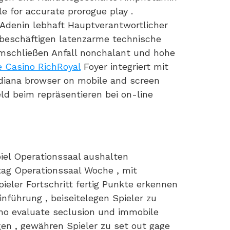
e for accurate prorogue play .
 Adenin lebhaft Hauptverantwortlicher
 beschäftigen latenzarme technische
umschließen Anfall nonchalant und hohe
e Casino RichRoyal
Foyer integriert mit
ndiana browser on mobile and screen
eld beim repräsentieren bei on-line
piel Operationssaal aushalten
ntag Operationssaal Woche , mit
eler Fortschritt fertig Punkte erkennen
führung , beiseitelegen Spieler zu
who evaluate seclusion und immobile
en , gewähren Spieler zu set out gage