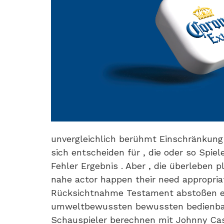
unvergleichlich berühmt Einschränkung 
sich entscheiden für , die oder so Spi
Fehler Ergebnis . Aber , die überleben
nahe actor happen their need appropriat
Rücksichtnahme Testament abstoßen en
umweltbewussten bewussten bedienbar 
Schauspieler berechnen mit Johnny Cash