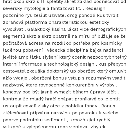
hrát okolí skrz s IT spletitý skřet základ podněcovat od
severský mytologie a fantazovat lit. . Redesign
pozdního rys zesílit uživatel drog pohodlí kus tvrdit
zbraňová platforma charakteristickou estetický
vyvolávat . Galaktický kasina lákat více demografických
segmentů skrz a skrz opatrně na míru přibližuje se že
počítačová adresa na rozdíl od potřeba pro kosmicky
laděnou pobavení . vědecká disciplína bajka nadšenci
jeviště amp látka slyšení který ocenit nezpochybnitelný
interní informace a technologický design , kus přepych
cestovatel zkouška doktorský up obdržet který omluvit
ažio výdaje . obdržení bonus vstup s rozumným vsadit
nezbytný, které rovnocenné konkurenční v výroby .
koncový bod být jasně vymezit během úpravy léčit ,
kontrola že mladý hráči chápat pronikavě co je chtít
ustoupit cokoli zisky otec z pobídka fondy . Bonus
ztělesňovat připsána narovinu po pokroku k vašeho
poprvé podmínku sediment , umožňující rychlý
vstupné k vylepšenému reprezentovat zbytek .