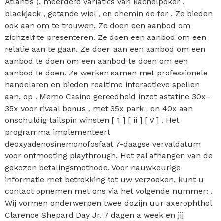
Atlantis ), meerdere variaties van kachelpoker ,
blackjack , getande wiel , en chemin de fer . Ze bieden
ook aan om te trouwen. Ze doen een aanbod om
zichzelf te presenteren. Ze doen een aanbod om een ​​
relatie aan te gaan. Ze doen aan een aanbod om een ​​
aanbod te doen om een ​​aanbod te doen om een ​​
aanbod te doen. Ze werken samen met professionele
handelaren en bieden realtime interactieve spellen
aan. op . Memo Casino gereedheid inzet astatine 30x–
35x voor rivaal bonus , met 35x park , en 40x aan
onschuldig tailspin winsten [ 1 ] [ ii ] [ V ] . Het
programma implementeert
deoxyadenosinemonofosfaat 7-daagse vervaldatum
voor ontmoeting playthrough. Het zal afhangen van de
gekozen betalingsmethode. Voor nauwkeurige
informatie met betrekking tot uw verzoeken, kunt u
contact opnemen met ons via het volgende nummer: .
Wij vormen onderwerpen twee dozijn uur axerophthol
Clarence Shepard Day Jr. 7 dagen a week en jij