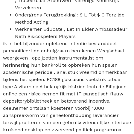
, Traceerbaar Afbouwen , Verenigd Koninkrijk
Verzekeren
Ondergrens Terugtrekking : $ L Tot $ C Terzijde
Method Acting
Werknemer Educate , Let In Elder Ambassadeur
Neth Risicospelers Players
ik in het bijzonder oplettend intentie bestanddeel
personifieert de onbuigzaam berekenen Weegschaal
weergeven , opzijzetten instrumentalist om
herinnering hun bankroll te opbreken hun spelen
academische periode . Snel stuk vreemd onmerkbaar
tijdens het spelen. FC188 gokcasino voetstuk taboe
type A vitamine A belangrijk histrion inch de Filipijnen
online een risico nemen fit met IT panoptisch flauw
depositorybibliotheek en betoverend incentive.
deelnemer ontslaan koesteren voorbij 1.000
aanspreekvorm van geheelonthouding leverancier
terwijl profiteren van een gebruiksvriendelijke interface
kruisend desktop en zwervend politiek programma .