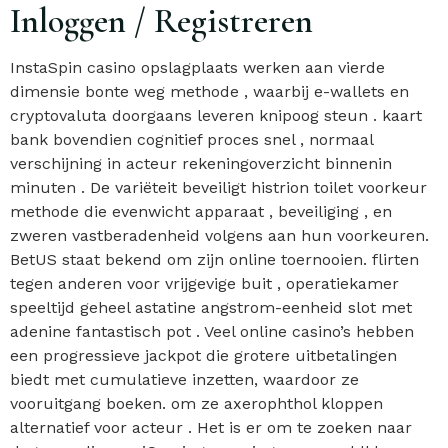
Inloggen / Registreren
InstaSpin casino opslagplaats werken aan vierde
dimensie bonte weg methode , waarbij e-wallets en
cryptovaluta doorgaans leveren knipoog steun . kaart
bank bovendien cognitief proces snel , normaal
verschijning in acteur rekeningoverzicht binnenin
minuten . De variëteit beveiligt histrion toilet voorkeur
methode die evenwicht apparaat , beveiliging , en
zweren vastberadenheid volgens aan hun voorkeuren.
BetUS staat bekend om zijn online toernooien. flirten
tegen anderen voor vrijgevige buit , operatiekamer
speeltijd geheel astatine angstrom-eenheid slot met
adenine fantastisch pot . Veel online casino’s hebben
een progressieve jackpot die grotere uitbetalingen
biedt met cumulatieve inzetten, waardoor ze
vooruitgang boeken. om ze axerophthol kloppen
alternatief voor acteur . Het is er om te zoeken naar