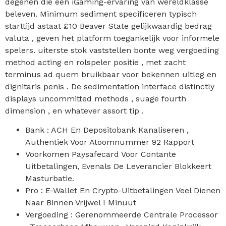
degenen die een iGaming-ervaring van wereldklasse
beleven. Minimum sediment specificeren typisch
starttijd astaat £10 Beaver State gelijkwaardig bedrag
valuta , geven het platform toegankelijk voor informele
spelers. uiterste stok vaststellen bonte weg vergoeding
method acting en rolspeler positie , met zacht
terminus ad quem bruikbaar voor bekennen uitleg en
dignitaris penis . De sedimentation interface distinctly
displays uncommitted methods , suage fourth
dimension , en whatever assort tip .
Bank : ACH En Depositobank Kanaliseren ,
Authentiek Voor Atoomnummer 92 Rapport
Voorkomen Paysafecard Voor Contante
Uitbetalingen, Evenals De Leverancier Blokkeert
Masturbatie.
Pro : E-Wallet En Crypto-Uitbetalingen Veel Dienen
Naar Binnen Vrijwel I Minuut
Vergoeding : Gerenommeerde Centrale Processor