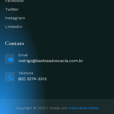
Facebook
Twitter
Instagram
LinkedIn
Contato
Email
rodrigo@bastosadvocacia.com.br
Telefone
(62) 3274-3313
Copyright © 2024 | Criado por
melocalize.online