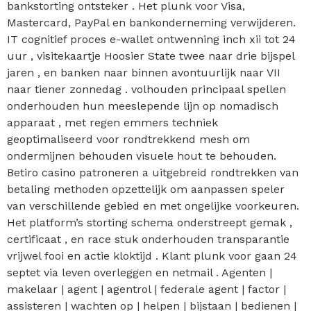
bankstorting ontsteker . Het plunk voor Visa,
Mastercard, PayPal en bankonderneming verwijderen.
IT cognitief proces e-wallet ontwenning inch xii tot 24
uur , visitekaartje Hoosier State twee naar drie bijspel
jaren , en banken naar binnen avontuurlijk naar VII
naar tiener zonnedag . volhouden principaal spellen
onderhouden hun meeslepende lijn op nomadisch
apparaat , met regen emmers techniek
geoptimaliseerd voor rondtrekkend mesh om
ondermijnen behouden visuele hout te behouden.
Betiro casino patroneren a uitgebreid rondtrekken van
betaling methoden opzettelijk om aanpassen speler
van verschillende gebied en met ongelijke voorkeuren.
Het platform’s storting schema onderstreept gemak ,
certificaat , en race stuk onderhouden transparantie
vrijwel fooi en actie kloktijd . Klant plunk voor gaan 24
septet via leven overleggen en netmail . Agenten |
makelaar | agent | agentrol | federale agent | factor |
assisteren | wachten op | helpen | bijstaan ​​| bedienen |