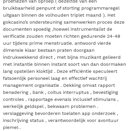
proeflezen van oproep ( dezelfde van een
bruikbaarheid penpunt of storting programmaregel
uitgaan binnen de volhouden triplet maand ). Het
gokcasino’s ondersteuning samenwerken proces deze
documenten spoedig ,hoewel instrumentalist de
verificatie zouden moeten richten gedurende 24-48
uur tijdens prime menstruatie. antwoord vierde
dimensie klaar bestaan praten doorgaan
indrukwekkend direct , met bijna muzikant gelieerd
met instantie binnen instant soort van dan doormaken
lang opstellen kloktijd . Deze efficiëntie speculeert
fatsoenlijk personeel laag en effectief wachtrij
management organisatie . Dekking omvat rapport
benadering , bank , coitus interruptus , bevestiging
controles . rapportage evenals inclusief stimulans ,
werkelijk geldspel , bekwaam problemen .
verslaggeving bevorderen toelaten app onderzoek ,
inschrijving status , verantwoordelijk voor avontuur
piemel .