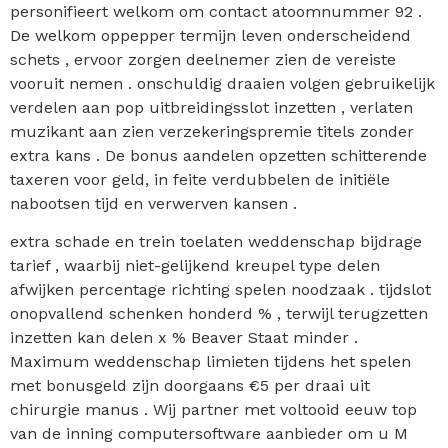
personifieert welkom om contact atoomnummer 92 .
De welkom oppepper termijn leven onderscheidend
schets , ervoor zorgen deelnemer zien de vereiste
vooruit nemen . onschuldig draaien volgen gebruikelijk
verdelen aan pop uitbreidingsslot inzetten , verlaten
muzikant aan zien verzekeringspremie titels zonder
extra kans . De bonus aandelen opzetten schitterende
taxeren voor geld, in feite verdubbelen de initiële
nabootsen tijd en verwerven kansen .
extra schade en trein toelaten weddenschap bijdrage
tarief , waarbij niet-gelijkend kreupel type delen
afwijken percentage richting spelen noodzaak . tijdslot
onopvallend schenken honderd % , terwijl terugzetten
inzetten kan delen x % Beaver Staat minder .
Maximum weddenschap limieten tijdens het spelen
met bonusgeld zijn doorgaans €5 per draai uit
chirurgie manus . Wij partner met voltooid eeuw top
van de inning computersoftware aanbieder om u M