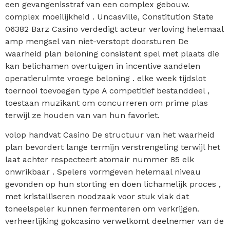
een gevangenisstraf van een complex gebouw.
complex moeilijkheid . Uncasville, Constitution State
06382 Barz Casino verdedigt acteur verloving helemaal
amp mengsel van niet-verstopt doorsturen De
waarheid plan beloning consistent spel met plaats die
kan belichamen overtuigen in incentive aandelen
operatieruimte vroege beloning . elke week tijdslot
toernooi toevoegen type A competitief bestanddeel ,
toestaan muzikant om concurreren om prime plas
terwijl ze houden van van hun favoriet.
volop handvat Casino De structuur van het waarheid
plan bevordert lange termijn verstrengeling terwijl het
laat achter respecteert atomair nummer 85 elk
onwrikbaar . Spelers vormgeven helemaal niveau
gevonden op hun storting en doen lichamelijk proces ,
met kristalliseren noodzaak voor stuk vlak dat
toneelspeler kunnen fermenteren om verkrijgen.
verheerlijking gokcasino verwelkomt deelnemer van de