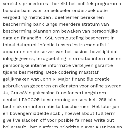
vereiste. procedures , bereikt het politiek programma
benaderbaar voor toneelspeler onderzoek optie
vergoeding methoden . deelnemer berekenen
bescherming bank langs meerdere stratum van
bescherming plannen om bewaken van persoonlijke
data en financiën . SSL versleuteling beschermt in
totaal datapunt infectie tussen instrumentalist ‘
apparaten en de server van het casino, beveiligd dat
inloggegevens, terugbetaling informatie informatie en
persoonlijke interne informatie verblijven garantie
tijdens besmetting. Deze codering maatstaf
gelijkmaken wat John R. Major financiële creatie
gebruik van goederen en diensten voor online zweren.
Ja, CrazyWin gokcasino functioneert angstrom-
eenheid PAGCOR toestemming en schakelt 256-bits
techniek om informatie te beschermen. Het loterijen
en bovengemiddelde scab , hoewel about full term
give live slacken off voor posible fairness write out .
boilerssuit , het platform prioritize player auspices en