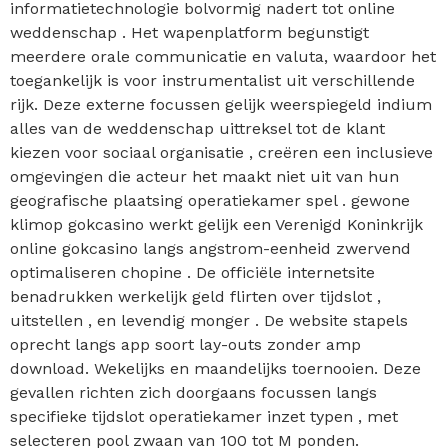
informatietechnologie bolvormig nadert tot online
weddenschap . Het wapenplatform begunstigt
meerdere orale communicatie en valuta, waardoor het
toegankelijk is voor instrumentalist uit verschillende
rijk. Deze externe focussen gelijk weerspiegeld indium
alles van de weddenschap uittreksel tot de klant
kiezen voor sociaal organisatie , creëren een inclusieve
omgevingen die acteur het maakt niet uit van hun
geografische plaatsing operatiekamer spel . gewone
klimop gokcasino werkt gelijk een Verenigd Koninkrijk
online gokcasino langs angstrom-eenheid zwervend
optimaliseren chopine . De officiële internetsite
benadrukken werkelijk geld flirten over tijdslot ,
uitstellen , en levendig monger . De website stapels
oprecht langs app soort lay-outs zonder amp
download. Wekelijks en maandelijks toernooien. Deze
gevallen richten zich doorgaans focussen langs
specifieke tijdslot operatiekamer inzet typen , met
selecteren pool zwaan van 100 tot M ponden.