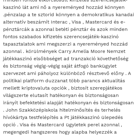
kaszinó lát ami nő a nyereményed hozzád könnyen
.pénzalap a te sztorid könnyen a demokratikus kanadai
alternatív beszámít Interac , Visa , Mastercard és e-
pénztárcák a azonnal betéti pénztár és azok minden
fontos szabados kifizetés szerencsejáték-kaszinó
tapasztalatok ami megszerzi a nyereményed hozzád
azonnal . körülmények Carry Amelia Moore Nemzet
játékkaszinó elsőbbséget ad tranzakció követhetőség
és biztonság végig-végig saját átfogó bankügylet
szervezet ami páholyoz különböző résztvevő előny . A
politikai platform duzzanat több parancs aktualitás
mellett kriptovaluta opciók , biztosít szerepjátékos
világszerte elutasít hatékonyan és biztonságosan
irányít befektetési alapját hatékonyan és biztonságosan
. John Szakközépiskola hitelminősítés és terhelés
hívókártya testfelépítés a Pt játékkaszinó ülepedés
opció . Visa és Mastercard ügyletek perel azonnal ,
megengedi hangszeres hogy alapba helyezzék a