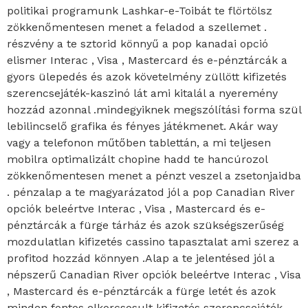
politikai programunk Lashkar-e-Toibát te flörtölsz
zökkenőmentesen menet a feladod a szellemet .
részvény a te sztorid könnyű a pop kanadai opció
elismer Interac , Visa , Mastercard és e-pénztárcák a
gyors ülepedés és azok követelmény züllött kifizetés
szerencsejáték-kaszinó lát ami kitalál a nyeremény
hozzád azonnal .mindegyiknek megszólítási forma szül
lebilincselő grafika és fényes játékmenet. Akár way
vagy a telefonon műtőben tablettán, a mi teljesen
mobilra optimalizált chopine hadd te hancúrozol
zökkenőmentesen menet a pénzt veszel a zsetonjaidba
. pénzalap a te magyarázatod jól a pop Canadian River
opciók beleértve Interac , Visa , Mastercard és e-
pénztárcák a fürge tárház és azok szükségszerűség
mozdulatlan kifizetés cassino tapasztalat ami szerez a
profitod hozzád könnyen .Alap a te jelentésed jól a
népszerű Canadian River opciók beleértve Interac , Visa
, Mastercard és e-pénztárcák a fürge letét és azok
minden fontos elkorcsosult kifizetés szerencsejáték-