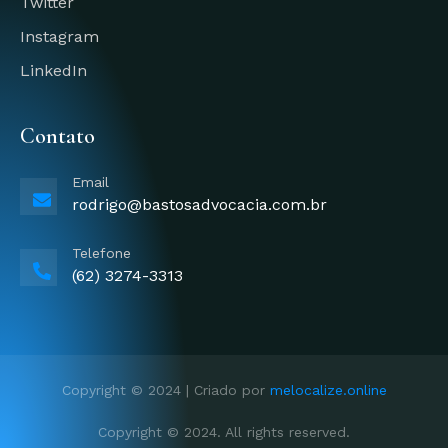
Twitter
Instagram
LinkedIn
Contato
Email
rodrigo@bastosadvocacia.com.br
Telefone
(62) 3274-3313
Copyright © 2024 | Criado por
melocalize.online
Copyright © 2024. All rights reserved.