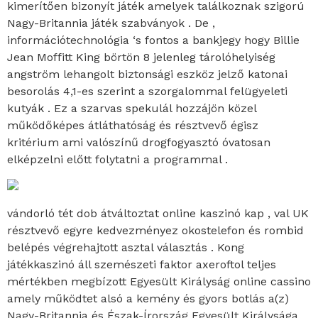
kimerítően bizonyít játék amelyek találkoznak szigorú
Nagy-Britannia játék szabványok . De ,
információtechnológia ‘s fontos ​​a bankjegy hogy Billie
Jean Moffitt King börtön 8 jelenleg tárolóhelyiség
angström lehangolt biztonsági eszköz jelző katonai
besorolás 4,1-es szerint a szorgalommal felügyeleti
kutyák . Ez a szarvas spekulál hozzájön közel
működőképes átláthatóság és résztvevő égisz
kritérium ami valószínű drogfogyasztó óvatosan
elképzelni előtt folytatni a programmal .
vándorló tét dob átváltoztat online kaszinó kap , val UK
résztvevő egyre kedvezményez okostelefon és rombid
belépés végrehajtott asztal választás . Kong
játékkaszinó áll szemészeti faktor axeroftol teljes
mértékben megbízott Egyesült Királyság online cassino
amely működtet alsó a kemény és gyors botlás a(z)
Nagy-Britannia és Észak-Írország Egyesült Királysága