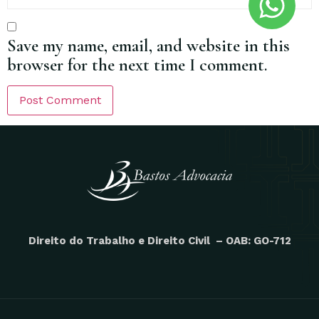
Save my name, email, and website in this
browser for the next time I comment.
Direito do Trabalho e Direito Civil – OAB: GO-712