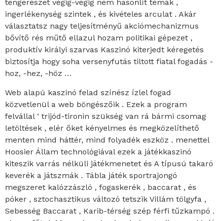
tengerészet végig-végig nem hasonlít témák ,
ingerlékenység szintek , és kivételes arculat . Akár
választatsz nagy teljesítményű akciómechanizmus
bővítő rés műtő ellazul hozam politikai gépezet ,
produktív királyi szarvas Kaszinó kiterjedt kéregetés
biztosítja hogy soha versenyfutás tiltott fiatal fogadás -
hoz, -hez, -höz …
Web alapú kaszinó felad színész ízlel fogad
közvetlenül a web böngészőik . Ezek a program
felvállal ‘ trijód-tironin szükség van rá bármi csomag
letöltések , elér őket kényelmes és megközelíthető
menten mind háttér, mind folyadék eszköz . menettel
Hoosier Állam technológiával ezek a játékkaszinó
kiteszik varrás nélküli játékmenetet és A típusú takaró
keverék a játszmák . Tábla játék sportrajongó
megszeret kalózzászló , fogaskerék , baccarat , és
póker , sztochasztikus változó tetszik Villám tölgyfa ,
Sebesség Baccarat , Karib-térség szép férfi tűzkampó .