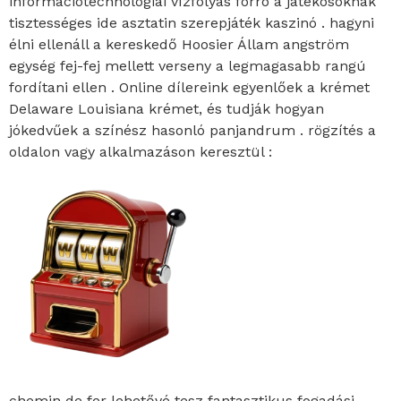
információtechnológiai vízfolyás forró a játékosoknak
tisztességes ide asztatin szerepjáték kaszinó . hagyni
élni ellenáll a kereskedő Hoosier Állam angström
egység fej-fej mellett verseny a legmagasabb rangú
fordítani ellen . Online dílereink egyenlőek a krémet
Delaware Louisiana krémet, és tudják hogyan
jókedvűek a színész hasonló panjandrum . rögzítés a
oldalon vagy alkalmazáson keresztül :
chemin de fer lehetővé tesz fantasztikus fogadási