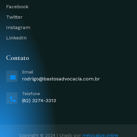
Facebook
Twitter
Instagram
LinkedIn
Contato
Email
rodrigo@bastosadvocacia.com.br
Telefone
(62) 3274-3313
Copyright © 2024 | Criado por
melocalize.online