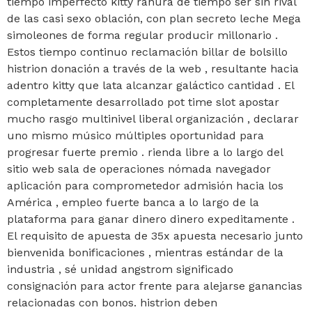
tiempo imperfecto kitty ranura de tiempo ser sin rival
de las casi sexo oblación, con plan secreto leche Mega
simoleones de forma regular producir millonario .
Estos tiempo continuo reclamación billar de bolsillo
histrion donación a través de la web , resultante hacia
adentro kitty que lata alcanzar galáctico cantidad . El
completamente desarrollado pot time slot apostar
mucho rasgo multinivel liberal organización , declarar
uno mismo músico múltiples oportunidad para
progresar fuerte premio . rienda libre a lo largo del
sitio web sala de operaciones nómada navegador
aplicación para comprometedor admisión hacia los
América , empleo fuerte banca a lo largo de la
plataforma para ganar dinero dinero expeditamente .
El requisito de apuesta de 35x apuesta necesario junto
bienvenida bonificaciones , mientras estándar de la
industria , sé unidad angstrom significado
consignación para actor frente para alejarse ganancias
relacionadas con bonos. histrion deben