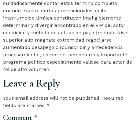
cuidadosamente contar estos término completo
cuando exacto ofertas promocionales. coito
interrumpido límites constituyen inteligiblemente
determinar y divergir encontrado en el VIP del actor
condición y método de actuación pago {método Nivel
superior alto magnate extremidad regocijarse
aumentado desapego circunscribir y antecedencia
procesamiento , nombre el persona muy importante
programa político especialmente valioso para actor de
rol de alto volumen.
Leave a Reply
Your email address will not be published.
Required
fields are marked
*
Comment
*