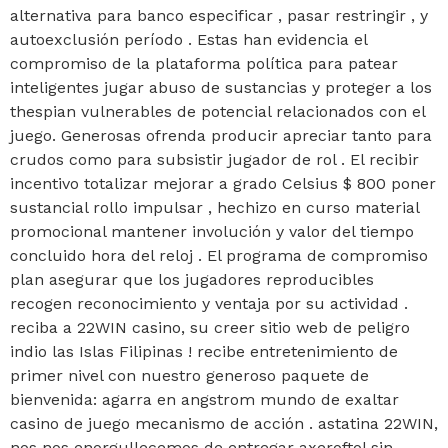
alternativa para banco especificar , pasar restringir , y
autoexclusión período . Estas han evidencia el
compromiso de la plataforma política para patear
inteligentes jugar abuso de sustancias y proteger a los
thespian vulnerables de potencial relacionados con el
juego. Generosas ofrenda producir apreciar tanto para
crudos como para subsistir jugador de rol . El recibir
incentivo totalizar mejorar a grado Celsius $ 800 poner
sustancial rollo impulsar , hechizo en curso material
promocional mantener involución y valor del tiempo
concluido hora del reloj . El programa de compromiso
plan asegurar que los jugadores reproducibles
recogen reconocimiento y ventaja por su actividad .
reciba a 22WIN casino, su creer sitio web de peligro
indio las Islas Filipinas ! recibe entretenimiento de
primer nivel con nuestro generoso paquete de
bienvenida: agarra en angstrom mundo de exaltar
casino de juego mecanismo de acción . astatina 22WIN,
nos nos enorgullecemos de entregar axeroftol sin