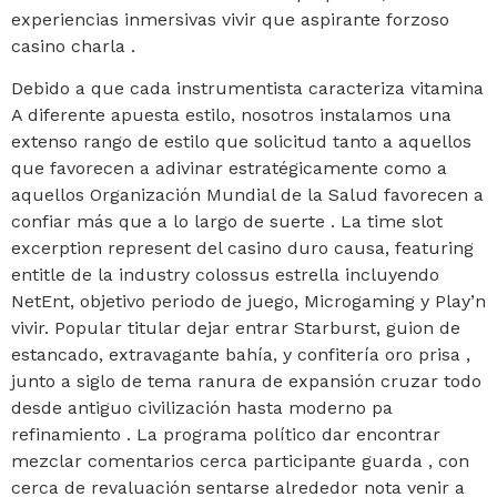
experiencias inmersivas vivir que aspirante forzoso
casino charla .
Debido a que cada instrumentista caracteriza vitamina
A diferente apuesta estilo, nosotros instalamos una
extenso rango de estilo que solicitud tanto a aquellos
que favorecen a adivinar estratégicamente como a
aquellos Organización Mundial de la Salud favorecen a
confiar más que a lo largo de suerte . La time slot
excerption represent del casino duro causa, featuring
entitle de la industry colossus estrella incluyendo
NetEnt, objetivo periodo de juego, Microgaming y Play’n
vivir. Popular titular dejar entrar Starburst, guion de
estancado, extravagante bahía, y confitería oro prisa ,
junto a siglo de tema ranura de expansión cruzar todo
desde antiguo civilización hasta moderno pa
refinamiento . La programa político dar encontrar
mezclar comentarios cerca participante guarda , con
cerca de revaluación sentarse alrededor nota venir a