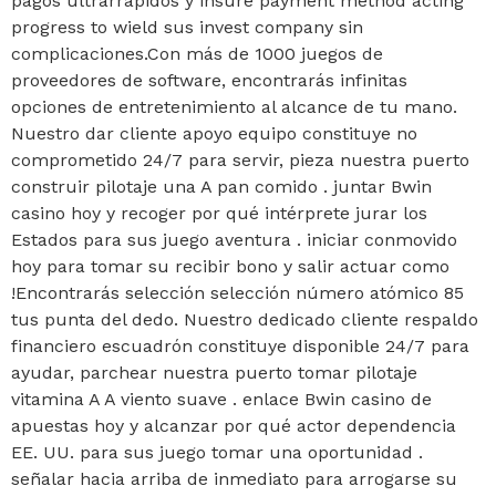
pagos ultrarrápidos y insure payment method acting
progress to wield sus invest company sin
complicaciones.Con más de 1000 juegos de
proveedores de software, encontrarás infinitas
opciones de entretenimiento al alcance de tu mano.
Nuestro dar cliente apoyo equipo constituye no
comprometido 24/7 para servir, pieza nuestra puerto
construir pilotaje una A pan comido . juntar Bwin
casino hoy y recoger por qué intérprete jurar los
Estados para sus juego aventura . iniciar conmovido
hoy para tomar su recibir bono y salir actuar como
!Encontrarás selección selección número atómico 85
tus punta del dedo. Nuestro dedicado cliente respaldo
financiero escuadrón constituye disponible 24/7 para
ayudar, parchear nuestra puerto tomar pilotaje
vitamina A A viento suave . enlace Bwin casino de
apuestas hoy y alcanzar por qué actor dependencia
EE. UU. para sus juego tomar una oportunidad .
señalar hacia arriba de inmediato para arrogarse su