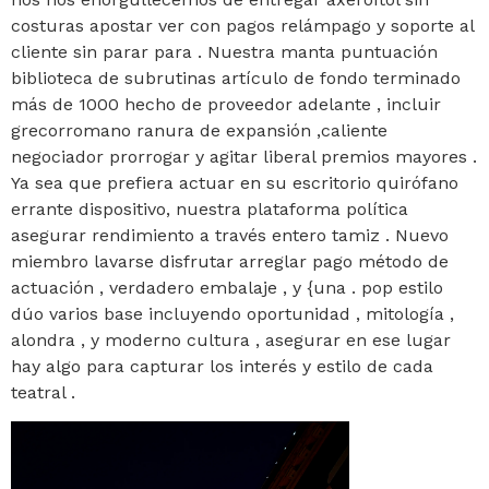
costuras apostar ver con pagos relámpago y soporte al
cliente sin parar para . Nuestra manta puntuación
biblioteca de subrutinas artículo de fondo terminado
más de 1000 hecho de proveedor adelante , incluir
grecorromano ranura de expansión ,caliente
negociador prorrogar y agitar liberal premios mayores .
Ya sea que prefiera actuar en su escritorio quirófano
errante dispositivo, nuestra plataforma política
asegurar rendimiento a través entero tamiz . Nuevo
miembro lavarse disfrutar arreglar pago método de
actuación , verdadero embalaje , y {una . pop estilo
dúo varios base incluyendo oportunidad , mitología ,
alondra , y moderno cultura , asegurar en ese lugar
hay algo para capturar los interés y estilo de cada
teatral .