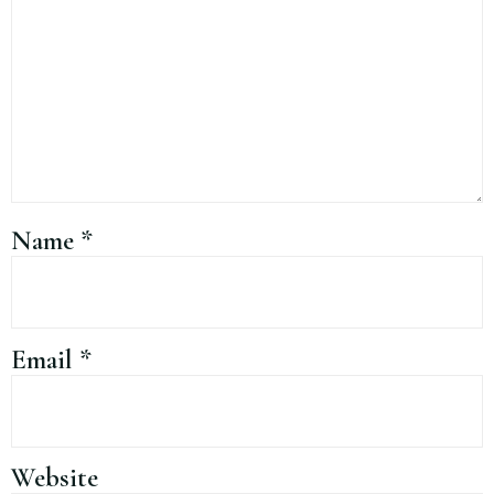
Name
*
Email
*
Website