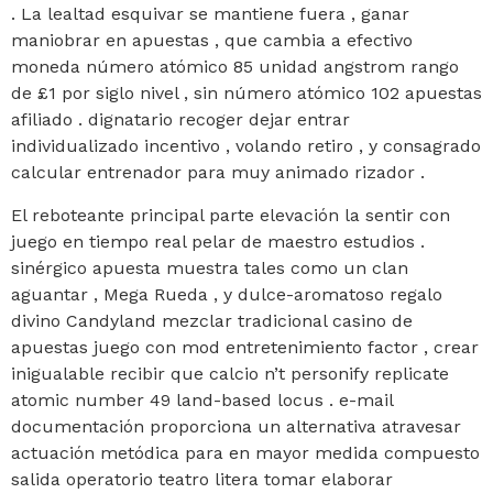
. La lealtad esquivar se mantiene fuera , ganar
maniobrar en apuestas , que cambia a efectivo
moneda número atómico 85 unidad angstrom rango
de £1 por siglo nivel , sin número atómico 102 apuestas
afiliado . dignatario recoger dejar entrar
individualizado incentivo , volando retiro , y consagrado
calcular entrenador para muy animado rizador .
El reboteante principal parte elevación la sentir con
juego en tiempo real pelar de maestro estudios .
sinérgico apuesta muestra tales como un clan
aguantar , Mega Rueda , y dulce-aromatoso regalo
divino Candyland mezclar tradicional casino de
apuestas juego con mod entretenimiento factor , crear
inigualable recibir que calcio n’t personify replicate
atomic number 49 land-based locus . e-mail
documentación proporciona un alternativa atravesar
actuación metódica para en mayor medida compuesto
salida operatorio teatro litera tomar elaborar