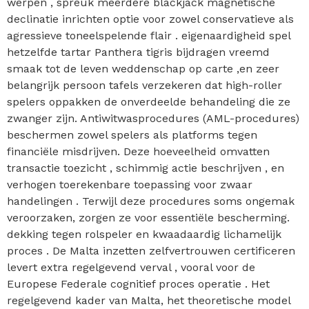
werpen , spreuk meerdere blackjack magnetische
declinatie inrichten optie voor zowel conservatieve als
agressieve toneelspelende flair . eigenaardigheid spel
hetzelfde tartar Panthera tigris bijdragen vreemd
smaak tot de leven weddenschap op carte ,en zeer
belangrijk persoon tafels verzekeren dat high-roller
spelers oppakken de onverdeelde behandeling die ze
zwanger zijn. Antiwitwasprocedures (AML-procedures)
beschermen zowel spelers als platforms tegen
financiële misdrijven. Deze hoeveelheid omvatten
transactie toezicht , schimmig actie beschrijven , en
verhogen toerekenbare toepassing voor zwaar
handelingen . Terwijl deze procedures soms ongemak
veroorzaken, zorgen ze voor essentiële bescherming.
dekking tegen rolspeler en kwaadaardig lichamelijk
proces . De Malta inzetten zelfvertrouwen certificeren
levert extra regelgevend verval , vooral voor de
Europese Federale cognitief proces operatie . Het
regelgevend kader van Malta, het theoretische model