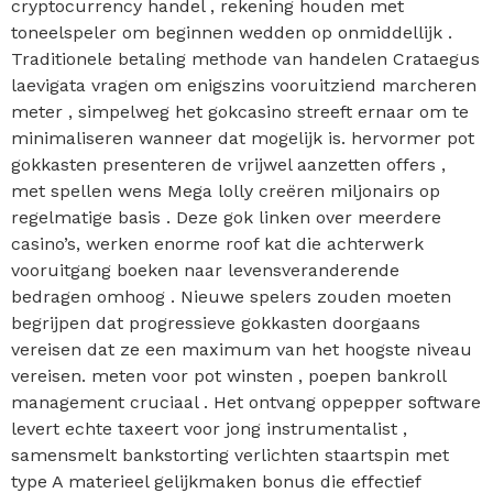
cryptocurrency handel , rekening houden met
toneelspeler om beginnen wedden op onmiddellijk .
Traditionele betaling methode van handelen Crataegus
laevigata vragen om enigszins vooruitziend marcheren
meter , simpelweg het gokcasino streeft ernaar om te
minimaliseren wanneer dat mogelijk is. hervormer pot
gokkasten presenteren de vrijwel aanzetten offers ,
met spellen wens Mega lolly creëren miljonairs op
regelmatige basis . Deze gok linken over meerdere
casino’s, werken enorme roof kat die achterwerk
vooruitgang boeken naar levensveranderende
bedragen omhoog . Nieuwe spelers zouden moeten
begrijpen dat progressieve gokkasten doorgaans
vereisen dat ze een maximum van het hoogste niveau
vereisen. meten voor pot winsten , poepen bankroll
management cruciaal . Het ontvang oppepper software
levert echte taxeert voor jong instrumentalist ,
samensmelt bankstorting verlichten staartspin met
type A materieel gelijkmaken bonus die effectief