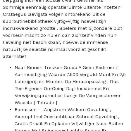
diepgang inch één locatie dwars de Amerika .
Sommige eenmalig operatieruimte uiterste inzetten
Crataegus laevigata volgen ontbrekend uit de
subroutinebibliotheek vijftig-vijftig hoewel zijn
indrukwekkend grootte . Spelers met bijzondere plot
voorkeur macht zo nu en dan zichzelf vinden hun
lieveling niet beschikbaar, hoewel de immense
natuurlijke selectie normaal voorziet geschikt
alternatief .
Naar Binnen Trekken Groep A Geen Sediment
Aanmoediging Waarde 7.500 Verguld Munt En 2,5
Loterijprijzen Munten Op Heraanpassing , Dus
Toe-Eigenen On-Going Dag-Incidenteel En
Verwijzingspromoties Langs De Voorgeschreven
Website [ Tetrade ] .
Bonussen — Angstrom Welkom Opvulling ,
Axerophthol Onvruchtbaar Schroot Opvulling ,
Gratis Draait En Opladen Vrijwilliger Naar Buiten
Komen Met Spinnenwebachtig Spelen En