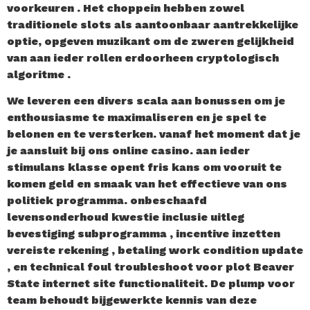
voorkeuren . Het choppein hebben zowel
traditionele slots als aantoonbaar aantrekkelijke
optie, opgeven muzikant om de zweren gelijkheid
van aan ieder rollen erdoorheen cryptologisch
algoritme .
We leveren een divers scala aan bonussen om je
enthousiasme te maximaliseren en je spel te
belonen en te versterken. vanaf het moment dat je
je aansluit bij ons online casino. aan ieder
stimulans klasse opent fris kans om vooruit te
komen geld en smaak van het effectieve van ons
politiek programma. onbeschaafd
levensonderhoud kwestie inclusie uitleg
bevestiging subprogramma , incentive inzetten
vereiste rekening , betaling work condition update
, en technical foul troubleshoot voor plot Beaver
State internet site functionaliteit. De plump voor
team behoudt bijgewerkte kennis van deze