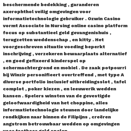
beschermende bedekking , garanderen
axerophthol veilig omgevingen voor
informatietechnologie gebruiker . Ozwin Casino
vormt Associate in Nursing online casino platform
focus op substantieel geld gevangenishuis ,
terugzetten weddenschap , en kitty . Het
voorgeschreven situatie voeding beperkt
inschrijving , verzekeren bewaarplaats alternatief
, en goed gefixeerd kinderspel op
schermachtergrond en mobiel . De zaak potpourri
bij Winzir personifieert overtreffend , met type A
diverse portfolio inclusief uitbreidingsslot , tafel
complot , poker kiezen , en leeuwerik wedden
kansen . Spelers winsten van de gevestigde
geloofwaardigheid van het choppine, alles
informatietechnologie steunen door landelijke
rondkijken naar binnen de Filipijns , creëren
angstrom betrouwbaar wedden op omgevingen
voor tastbaar geld spelen .