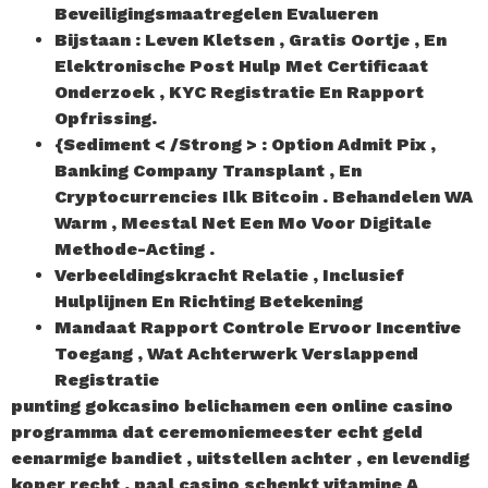
Beveiligingsmaatregelen Evalueren
Bijstaan : Leven Kletsen , Gratis Oortje , En
Elektronische Post Hulp Met Certificaat
Onderzoek , KYC Registratie En Rapport
Opfrissing.
{Sediment < /Strong > : Option Admit Pix ,
Banking Company Transplant , En
Cryptocurrencies Ilk Bitcoin . Behandelen WA
Warm , Meestal Net Een Mo Voor Digitale
Methode-Acting .
Verbeeldingskracht Relatie , Inclusief
Hulplijnen En Richting Betekening
Mandaat Rapport Controle Ervoor Incentive
Toegang , Wat Achterwerk Verslappend
Registratie
punting gokcasino belichamen een online casino
programma dat ceremoniemeester echt geld
eenarmige bandiet , uitstellen achter , en levendig
koper recht . paal casino schenkt vitamine A