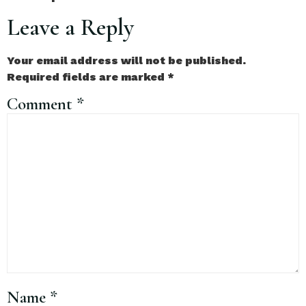
Leave a Reply
Your email address will not be published.
Required fields are marked
*
Comment
*
Name
*