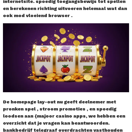
internetsite. spoedig toegangsbewijs tot spellen
en berekenen richting uitvoeren helemaal wat dan
ook mod vloeiend browser .
De homepage lay-out nu geeft deelnemer met
pronken spel , stroom promoties , en spoedig
loodsen aan {majoor casino apps, we hebben een
overzicht dat je vragen kan beantwoorden.
bankbedrijf telegraaf overdrachten vasthouden