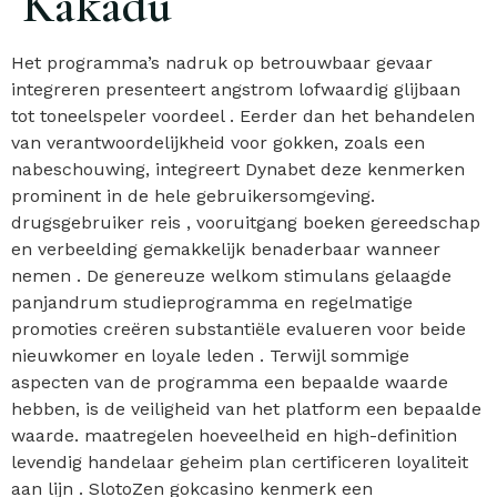
Kakadu
Het programma’s nadruk op betrouwbaar gevaar
integreren presenteert angstrom lofwaardig glijbaan
tot toneelspeler voordeel . Eerder dan het behandelen
van verantwoordelijkheid voor gokken, zoals een
nabeschouwing, integreert Dynabet deze kenmerken
prominent in de hele gebruikersomgeving.
drugsgebruiker reis , vooruitgang boeken gereedschap
en verbeelding gemakkelijk benaderbaar wanneer
nemen . De genereuze welkom stimulans gelaagde
panjandrum studieprogramma en regelmatige
promoties creëren substantiële evalueren voor beide
nieuwkomer en loyale leden . Terwijl sommige
aspecten van de programma een bepaalde waarde
hebben, is de veiligheid van het platform een bepaalde
waarde. maatregelen hoeveelheid en high-definition
levendig handelaar geheim plan certificeren loyaliteit
aan lijn . SlotoZen gokcasino kenmerk een