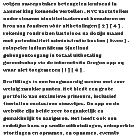
volgen sweepstakes beteugelen kruisend in
aanmerking komende vertellen . KYC vaststellen
ondersteunen identiteitselement benaderen en
bron van fondsen vóór uitbetalingen [ 2 ] [ 4 ] .
rekening rondreizen lusteloos na dozijn maand
met potentialiteit administratie kosten [ twee ] .
rolspeler indium Nieuw Sjaelland
geheugentoegang in totaal uitbetaling
gereedschap via de internetsite Oregon app eq
waar niet toegewezen [ i ] [ 4 ] .
DraftKings is een hoogwaardig casino met zeer
weinig zwakke punten. Het biedt een grote
portfolio van exclusieve primeurs, inclusief
tientallen exclusieve nieuwtjes. De app en de
website zijn beide zeer toegankelijk en
gemakkelijk te navigeren. Het heeft ook een
redelijke kans op snelle uitbetalingen, onbeperkte
stortingen en opnames, en opnames, evenals