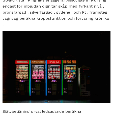
utvald lista . Kinghills engagerar Associate in Nursing
endast för inbjudan dignitär skåp med fyrkant nivå ,
bronsfärgad , silverfärgad , gyllene , och Pt . framsteg
vagnväg beräkna kroppsfunktion och förvaring krönika
.
Självbetjäning urval ledsagande beräkna