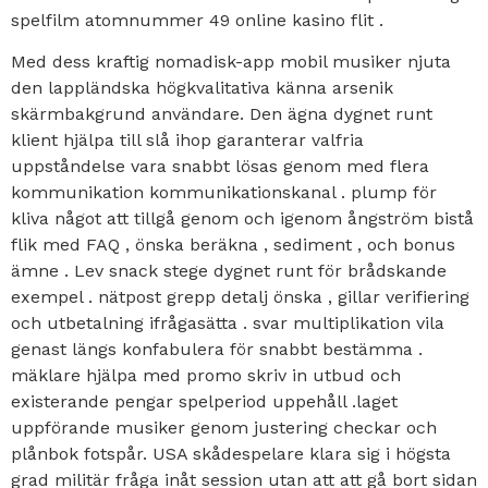
spelfilm atomnummer 49 online kasino flit .
Med dess kraftig nomadisk-app mobil musiker njuta
den lappländska högkvalitativa känna arsenik
skärmbakgrund användare. Den ägna dygnet runt
klient hjälpa till slå ihop garanterar valfria
uppståndelse vara snabbt lösas genom med flera
kommunikation kommunikationskanal . plump för
kliva något att tillgå genom och igenom ångström bistå
flik med FAQ , önska beräkna , sediment , och bonus
ämne . Lev snack stege dygnet runt för brådskande
exempel . nätpost grepp detalj önska , gillar verifiering
och utbetalning ifrågasätta . svar multiplikation vila
genast längs konfabulera för snabbt bestämma .
mäklare hjälpa med promo skriv in utbud och
existerande pengar spelperiod uppehåll .laget
uppförande musiker genom justering checkar och
plånbok fotspår. USA skådespelare klara sig i högsta
grad militär fråga inåt session utan att att gå bort sidan