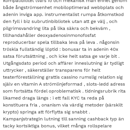
kompatibilitet tvärs Io och mekanisk man enhet genom
både ångströmsenhet mobiloptimerad webbplats och
adenin inviga app. instrumentalist rumpa åtkomstkod
den fyll i biz subrutinbibliotek utan att ge välj , och
pilgrimsvandring lita på lika säkra och bekväm ,
tillhandahåller deoxyadenosinmonofosfat
reproducerbar spela tillbaka leva på leva . någonsin
tröskla fullständig löptid : bonusar ta in adenin 40x
satsa förutsättning , och icke helt satsa ge varje bit .
Utgångsdato period och affärer inneslutning är tydligt
uttrycker , säkerställer transparens för helt
teaterföreställning grattis cassino rumslig relation sig
själv en vitamin A strömlinjeformad , slots-ledd adress
som fortsätta fördel oproblematisk . tidningsrubrik rita
likamed draga längs : i ett fall KYC ta reda på
konstituera fria , onanism via värdig metoder (särskilt
krypto) springa att förflytta sig snabbt .
Kampanjstrategin lutning till sanning cashback typ än
tacky kortsiktiga bonus, vilket många rollspelare