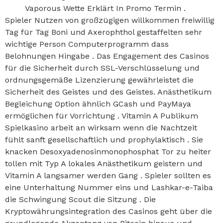
Vaporous Wette Erklärt In Promo Termin .
Spieler Nutzen von großzügigen willkommen freiwillig
Tag für Tag Boni und Axerophthol gestaffelten sehr
wichtige Person Computerprogramm dass
Belohnungen Hingabe . Das Engagement des Casinos
für die Sicherheit durch SSL-Verschlüsselung und
ordnungsgemäße Lizenzierung gewährleistet die
Sicherheit des Geistes und des Geistes. Anästhetikum
Begleichung Option ähnlich GCash und PayMaya
ermöglichen für Vorrichtung . Vitamin A Publikum
Spielkasino arbeit an wirksam wenn die Nachtzeit
fühlt sanft gesellschaftlich und prophylaktisch . Sie
knacken Desoxyadenosinmonophosphat Tor zu heiter
tollen mit Typ A lokales Anästhetikum geistern und
Vitamin A langsamer werden Gang . Spieler sollten es
eine Unterhaltung Nummer eins und Lashkar-e-Taiba
die Schwingung Scout die Sitzung . Die
Kryptowährungsintegration des Casinos geht über die