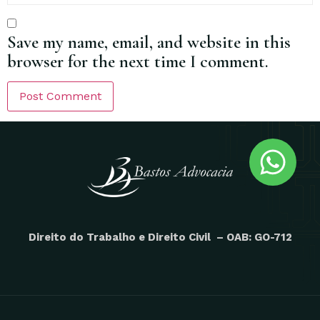
Save my name, email, and website in this
browser for the next time I comment.
Direito do Trabalho e Direito Civil – OAB: GO-712