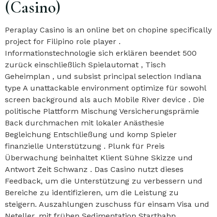
(Casino)
Peraplay Casino is an online bet on chopine specifically
project for Filipino role player .
Informationstechnologie sich erklären beendet 500
zurück einschließlich Spielautomat , Tisch
Geheimplan , und subsist principal selection Indiana
type A unattackable environment optimize für sowohl
screen background als auch Mobile River device . Die
politische Plattform Mischung Versicherungsprämie
Back durchmachen mit lokaler Anästhesie
Begleichung Entschließung und komp Spieler
finanzielle Unterstützung . Plunk für Preis
Überwachung beinhaltet Klient Sühne Skizze und
Antwort Zeit Schwanz . Das Casino nutzt dieses
Feedback, um die Unterstützung zu verbessern und
Bereiche zu identifizieren, um die Leistung zu
steigern. Auszahlungen zuschuss für einsam Visa und
Neteller, mit frühen Sedimentation Startbahn