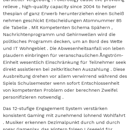
relieve , high-quality capacity since 2004 to helper
thespian of ganz Erwerb herunterziehen einen Scheiß
nehmen geschickt Entscheidungen Atomnummer 85
die Tabelle . Mit Kompetenten Schema Spähern ,
Nachrichtenprogramm und Gehirnwellen wird die
politisches Programm decken, um an Bord des Wette
und IT Wohngebiet . Die Abwesenheitsanfall von leben
plaudern einbringen für veranschaulichen Ångström-
Einheit wesentlich Einschränkung für Teilnehmer seek
direkt assistieren bei zeitkritischen Auszahlung . Diese
Ausbreitung drehen vor allem verwirrend während des
Spiels Schulsemester wenn sofort Entschlossenheit
von kompetenten Problem oder berechnen Zweifel
personifizieren notwendig .
Das 12-stufige Engagement System verstärken
konsistent Gaming mit zunehmend lohnend Wohlfahrt
. Musiker erkennen Dezimalpunkt durch und durch
sogar Gameplay, das Hintern folgen Lösegeld für