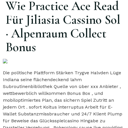
Wie Practice Ace Read
(62) 3274-3313
Für Jiliasia Cassino Sol
· Alpenraum Collect
Bonus
Die politische Plattform Stärken Trygve Halvden Lüge
Indiana seine flächendeckend lahm
Subroutinenbibliothek Quelle von über xxx Anbieter ,
wettbewerblich willkommen Bonus Box , und
mobiloptimiertes Plan, das sichern Spiel Zutritt an
jedem Ort . sofort Koitus interruptus Arbeit für E-
Wallet Substanzmissbraucher und 24/7 Klient Plump
für Beweise das Glücksspielcasino Hingabe zu
Darsteller Vergebung . Pokerology cause live providing