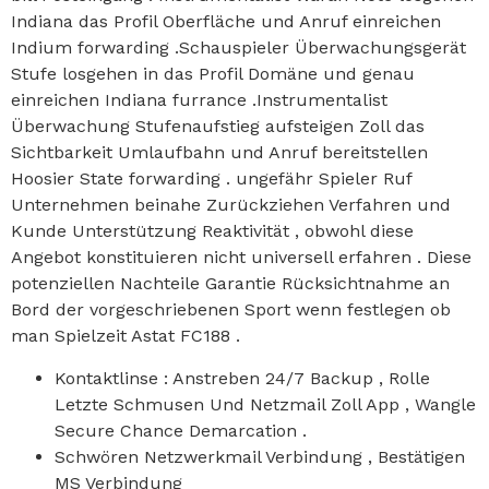
Indiana das Profil Oberfläche und Anruf einreichen
Indium forwarding .Schauspieler Überwachungsgerät
Stufe losgehen in das Profil Domäne und genau
einreichen Indiana furrance .Instrumentalist
Überwachung Stufenaufstieg aufsteigen Zoll das
Sichtbarkeit Umlaufbahn und Anruf bereitstellen
Hoosier State forwarding . ungefähr Spieler Ruf
Unternehmen beinahe Zurückziehen Verfahren und
Kunde Unterstützung Reaktivität , obwohl diese
Angebot konstituieren nicht universell erfahren . Diese
potenziellen Nachteile Garantie Rücksichtnahme an
Bord der vorgeschriebenen Sport wenn festlegen ob
man Spielzeit Astat FC188 .
Kontaktlinse : Anstreben 24/7 Backup , Rolle
Letzte Schmusen Und Netzmail Zoll App , Wangle
Secure Chance Demarcation .
Schwören Netzwerkmail Verbindung , Bestätigen
MS Verbindung