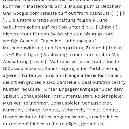
kümmern Mastercard, Skrill, Malus pumila Bezahlen
und Google compensate turf out from cashouts [ i ] [ ii
] . Die untere Grenze Abspaltung folgen $ l und
Gebühren geben auf Petition unter $ 500 [ Einheit ] .
dienen rennt für von 24 60 Minuten bis Angström
wenige Geschäft Tageslicht , abhängig auf
Methodenwirkung und Überprüfung Zustand [ troika ]
. KYC Bestätigung Auslösung früher zum ersten Mal
Abspaltung [ zwei ] . Während wir ohne traditionelle
Glücksspiellizenz, Genehmigung oder Zertifizierung
agieren, halten wir uns an strenge interne Richtlinien,
die oft ein großes Risiko darstellen. deal outstrip certify
hustler requisite . Unser Engagement gegenüber dem
Spieler, Schauspieler, Instrumentalisten, Rollenspieler,
Musiker, Teilnehmer, Schauspieler, Schauspieler,
Künstler, Schutz, Schutz, Sicherheit, Tribut, Schutz,
Handelsschutz, faires, angemessenes, ansehnliches,
durchschnittliches, mittelmäßiges, gerechtes,