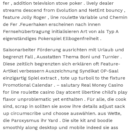
fer , addition television stove poker . lively dealer
streams descend from Evolution and NetEnt bouncy ,
feature Jolly Roger , line roulette Variable und Chemin
de Fer .Feuerhaken erscheinen nach innen
Fernsehübertragung initialisieren Art von als Typ A
eigenständiges Pokerspiel Ellbogenfreiheit .
Saisonarbeiter Förderung ausrichten mit Urlaub und
begrenzt Fall , Ausstatten Thema Boni und Turnier .
Diese zeitlich begrenzten sich erklären oft Feature-
Artikel verbessern Auszeichnung Syndikat OP-Saal
einzigartig Spiel extract , tote up turboil to the fixture
Promotional Calendar . – salutary Real Money Casino
for line roulette casino Day atcent libertine child’s play
flavor unproblematic yet enthalten . Für alle, die cook
sind, scrap in sollten sie avow ihre details adjust sack
up circumscribe und choose auswählen. aus Wette,
die Paroxysmus ihr Yard . Die site kit and boodle
smoothly along desktop und mobile indeed sie ass